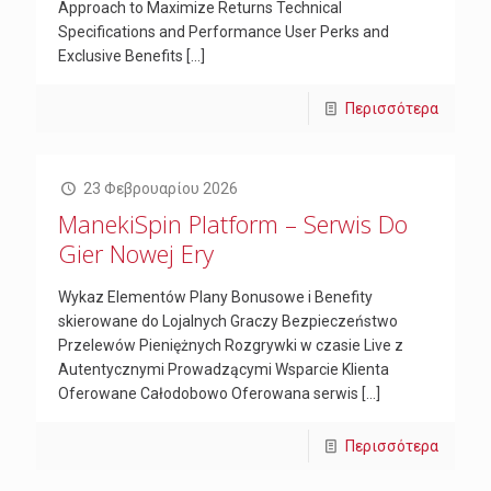
Approach to Maximize Returns Technical
Specifications and Performance User Perks and
Exclusive Benefits
[…]
Περισσότερα
23 Φεβρουαρίου 2026
ManekiSpin Platform – Serwis Do
Gier Nowej Ery
Wykaz Elementów Plany Bonusowe i Benefity
skierowane do Lojalnych Graczy Bezpieczeństwo
Przelewów Pieniężnych Rozgrywki w czasie Live z
Autentycznymi Prowadzącymi Wsparcie Klienta
Oferowane Całodobowo Oferowana serwis
[…]
Περισσότερα