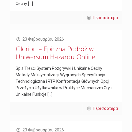
Cechy
[…]
Περισσότερα
23 Φεβρουαρίου 2026
Glorion – Epiczna Podróż w
Uniwersum Hazardu Online
Spis Treści System Rozgrywki i Unikalne Cechy
Metody Maksymalizacji Wygranych Specyfikacja
Technologiczna i RTP Konfrontacja Głównych Opcji
Przeżycia Użytkownika w Praktyce Mechanizm Gry i
Unikalne Funkcje
[…]
Περισσότερα
23 Φεβρουαρίου 2026