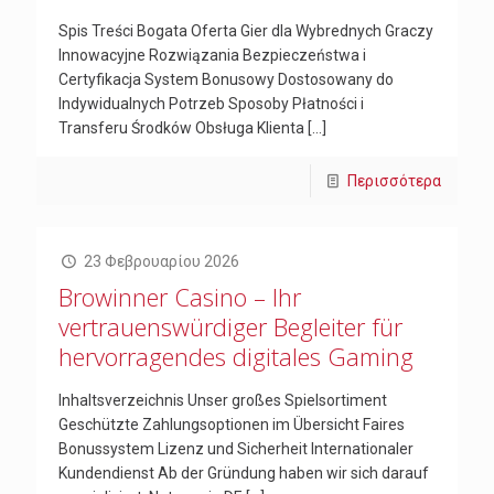
Spis Treści Bogata Oferta Gier dla Wybrednych Graczy
Innowacyjne Rozwiązania Bezpieczeństwa i
Certyfikacja System Bonusowy Dostosowany do
Indywidualnych Potrzeb Sposoby Płatności i
Transferu Środków Obsługa Klienta
[…]
Περισσότερα
23 Φεβρουαρίου 2026
Browinner Casino – Ihr
vertrauenswürdiger Begleiter für
hervorragendes digitales Gaming
Inhaltsverzeichnis Unser großes Spielsortiment
Geschützte Zahlungsoptionen im Übersicht Faires
Bonussystem Lizenz und Sicherheit Internationaler
Kundendienst Ab der Gründung haben wir sich darauf