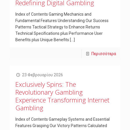
Redefining Digital Gambling
Index of Contents Gaming Mechanics and
Fundamental Features Understanding Our Success
Patterns Tactical Strategy to Enhance Returns
Technical Specifications plus Performance User
Benefits plus Unique Benefits
[…]
Περισσότερα
23 Φεβρουαρίου 2026
Exclusively Spins: The
Revolutionary Gambling
Experience Transforming Internet
Gambling
Index of Contents Gameplay Systems and Essential
Features Grasping Our Victory Patterns Calculated