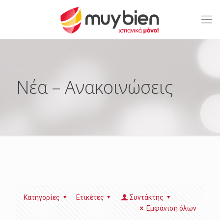
Νέα – Ανακοινώσεις
Κατηγορίες
Ετικέτες
Συντάκτης
Εμφάνιση όλων