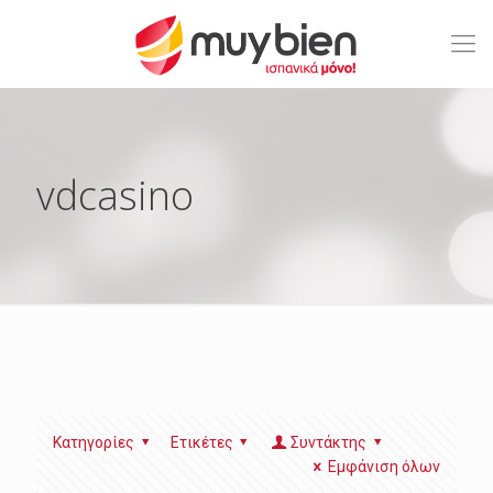
vdcasino
Κατηγορίες
Ετικέτες
Συντάκτης
Εμφάνιση όλων