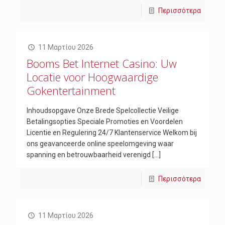
Περισσότερα
11 Μαρτίου 2026
Booms Bet Internet Casino: Uw
Locatie voor Hoogwaardige
Gokentertainment
Inhoudsopgave Onze Brede Spelcollectie Veilige
Betalingsopties Speciale Promoties en Voordelen
Licentie en Regulering 24/7 Klantenservice Welkom bij
ons geavanceerde online speelomgeving waar
spanning en betrouwbaarheid verenigd
[…]
Περισσότερα
11 Μαρτίου 2026