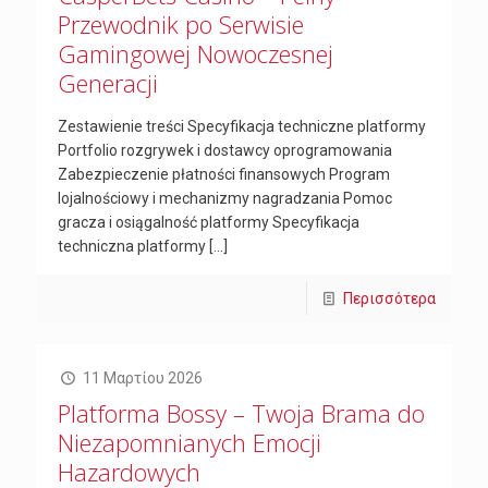
Przewodnik po Serwisie
Gamingowej Nowoczesnej
Generacji
Zestawienie treści Specyfikacja techniczne platformy
Portfolio rozgrywek i dostawcy oprogramowania
Zabezpieczenie płatności finansowych Program
lojalnościowy i mechanizmy nagradzania Pomoc
gracza i osiągalność platformy Specyfikacja
techniczna platformy
[…]
Περισσότερα
11 Μαρτίου 2026
Platforma Bossy – Twoja Brama do
Niezapomnianych Emocji
Hazardowych