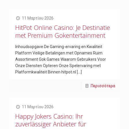
11 Μαρτίου 2026
HitPot Online Casino: Je Destinatie
met Premium Gokentertainment
Inhoudsopgave De Gaming-ervaring en Kwaliteit
Platform Veilige Betalingen met Opnames Ruim
Assortiment Gok Games Waarom Gebruikers Voor
Onze Diensten Opteren Onze Spelervaring met
Platformkwaliteit Binnen hitpot.nl
[…]
Περισσότερα
11 Μαρτίου 2026
Happy Jokers Casino: Ihr
zuverlässiger Anbieter für