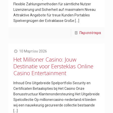
Flexible Zahlungsmethoden für sämtliche Nutzer
Lizenzierung und Sicherheit auf maximalem Niveau
Attraktive Angebote für treue Kunden Portables
Spielvergnügen der Extraklasse Große
[…]
Περισσότερα
10 Μαρτίου 2026
Het Millioner Casino: Jouw
Destinatie voor Eersteklas Online
Casino Entertainment
Inhoud Ons Uitgebreide Spelportfolio Security en
Certificaten Betaalopties bij Het Casino Onze
Bonusstructuur Klantenondersteuning Het Uitgebreide
Spelcollectie Op millionercasino-nederland.nl bieden
wij een nauwkeurig gecureerde collectie bestaande
[…]