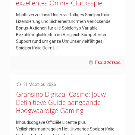
exzellentes Online-Glücksspiel
Inhaltsverzeichnis Unser vielfältiges Spielportfolio
Lizensierung und Sicherheitsnormen Verlockende
Bonus-Aktionen für alle Spielertyp Variable
Bezahlmöglichkeiten im Vergleich Kompetenter
Support rund um ganze Uhr Unser vielfältiges
Spielportfolio Beim
[…]
Περισσότερα
11 Μαρτίου 2026
Gransino Digitaal Casino: Jouw
Definitieve Guide aangaande
Hoogwaardige Gaming
Inhoudsopgave Officiële Licentie plus
Veiligheidsmaatregelen Het Uitvoerige Spelportfolio