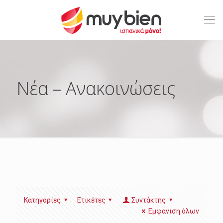
Νέα – Ανακοινώσεις
Κατηγορίες
Ετικέτες
Συντάκτης
Εμφάνιση όλων