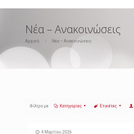
Νέα – Ανακοινώσεις
Αρχική
Νέα – Ανακοινώσεις
Φίλτρο με
Κατηγορίες
Ετικέτες
4 Μαρτίου 2026