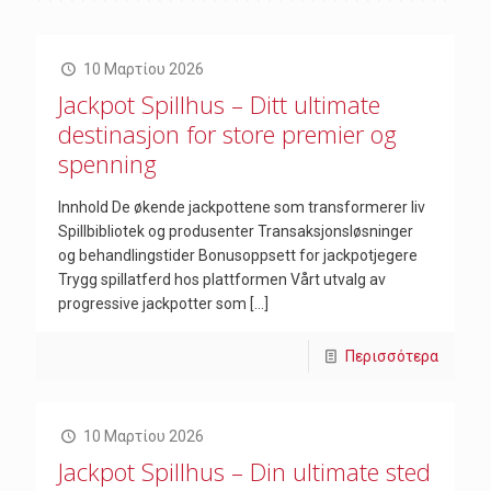
10 Μαρτίου 2026
Jackpot Spillhus – Ditt ultimate
destinasjon for store premier og
spenning
Innhold De økende jackpottene som transformerer liv
Spillbibliotek og produsenter Transaksjonsløsninger
og behandlingstider Bonusoppsett for jackpotjegere
Trygg spillatferd hos plattformen Vårt utvalg av
progressive jackpotter som
[…]
Περισσότερα
10 Μαρτίου 2026
Jackpot Spillhus – Din ultimate sted