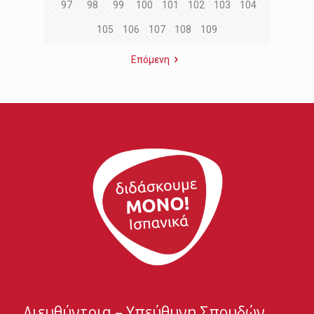
97
98
99
100
101
102
103
104
105
106
107
108
109
Επόμενη
Διευθύντρια – Υπεύθυνη Σπουδών