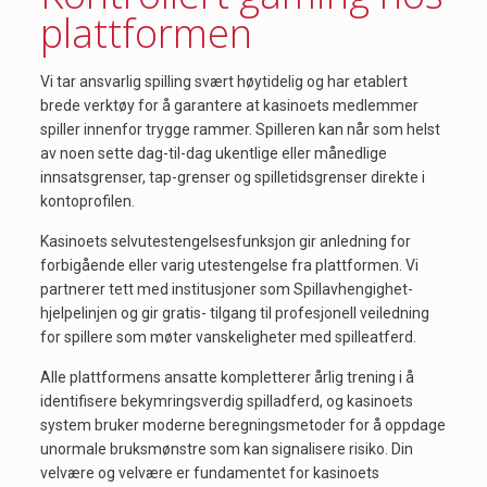
plattformen
Vi tar ansvarlig spilling svært høytidelig og har etablert
brede verktøy for å garantere at kasinoets medlemmer
spiller innenfor trygge rammer. Spilleren kan når som helst
av noen sette dag-til-dag ukentlige eller månedlige
innsatsgrenser, tap-grenser og spilletidsgrenser direkte i
kontoprofilen.
Kasinoets selvutestengelsesfunksjon gir anledning for
forbigående eller varig utestengelse fra plattformen. Vi
partnerer tett med institusjoner som Spillavhengighet-
hjelpelinjen og gir gratis- tilgang til profesjonell veiledning
for spillere som møter vanskeligheter med spilleatferd.
Alle plattformens ansatte kompletterer årlig trening i å
identifisere bekymringsverdig spilladferd, og kasinoets
system bruker moderne beregningsmetoder for å oppdage
unormale bruksmønstre som kan signalisere risiko. Din
velvære og velvære er fundamentet for kasinoets