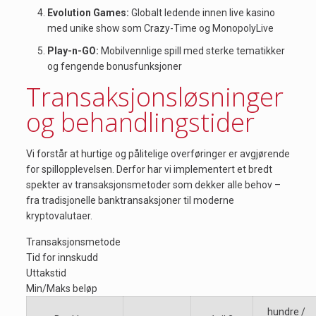
Evolution Games:
Globalt ledende innen live kasino
med unike show som Crazy-Time og MonopolyLive
Play-n-GO:
Mobilvennlige spill med sterke tematikker
og fengende bonusfunksjoner
Transaksjonsløsninger
og behandlingstider
Vi forstår at hurtige og pålitelige overføringer er avgjørende
for spillopplevelsen. Derfor har vi implementert et bredt
spekter av transaksjonsmetoder som dekker alle behov –
fra tradisjonelle banktransaksjoner til moderne
kryptovalutaer.
Transaksjonsmetode
Tid for innskudd
Uttakstid
Min/Maks beløp
hundre /