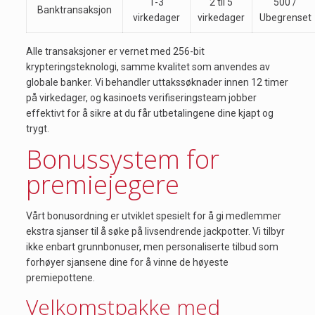
1-3
2 til 5
500 /
Banktransaksjon
virkedager
virkedager
Ubegrenset
Alle transaksjoner er vernet med 256-bit
krypteringsteknologi, samme kvalitet som anvendes av
globale banker. Vi behandler uttakssøknader innen 12 timer
på virkedager, og kasinoets verifiseringsteam jobber
effektivt for å sikre at du får utbetalingene dine kjapt og
trygt.
Bonussystem for
premiejegere
Vårt bonusordning er utviklet spesielt for å gi medlemmer
ekstra sjanser til å søke på livsendrende jackpotter. Vi tilbyr
ikke enbart grunnbonuser, men personaliserte tilbud som
forhøyer sjansene dine for å vinne de høyeste
premiepottene.
Velkomstpakke med