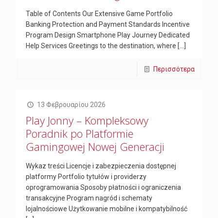
Table of Contents Our Extensive Game Portfolio
Banking Protection and Payment Standards Incentive
Program Design Smartphone Play Journey Dedicated
Help Services Greetings to the destination, where
[…]
Περισσότερα
13 Φεβρουαρίου 2026
Play Jonny – Kompleksowy
Poradnik po Platformie
Gamingowej Nowej Generacji
Wykaz treści Licencje i zabezpieczenia dostępnej
platformy Portfolio tytułów i providerzy
oprogramowania Sposoby płatności i ograniczenia
transakcyjne Program nagród i schematy
lojalnościowe Użytkowanie mobilne i kompatybilność