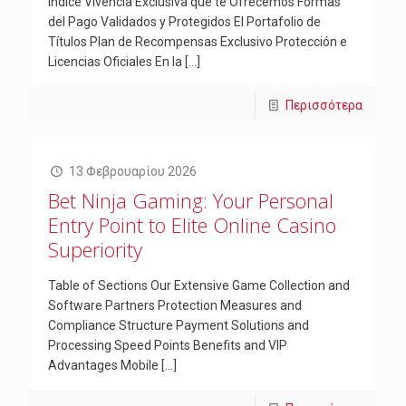
Índice Vivencia Exclusiva que te Ofrecemos Formas
del Pago Validados y Protegidos El Portafolio de
Títulos Plan de Recompensas Exclusivo Protección e
Licencias Oficiales En la
[…]
Περισσότερα
13 Φεβρουαρίου 2026
Bet Ninja Gaming: Your Personal
Entry Point to Elite Online Casino
Superiority
Table of Sections Our Extensive Game Collection and
Software Partners Protection Measures and
Compliance Structure Payment Solutions and
Processing Speed Points Benefits and VIP
Advantages Mobile
[…]