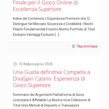
Finale per il Gioco Online di
Eccellenza Superiore
Indice del Contenuto L’Esperienza Premium che Ci
Distingue nel Mercato Sicurezza e Credibilità: I Nostri
Pilastri Fondamentali Il nostro Nostro Portfolio di Titoli
Esclusivi Vantaggi Esclusivi
[…]
Περισσότερα
16 Φεβρουαρίου 2026
Una Guida definitiva Completa a
DivaSpin Casino: Esperienza di
Gioco Superiore
Sommario dei Argomenti Piattaforma di Gioco
Licenziata e Affidabile La Nostra ricca Collezione di
Titoli Unici Metodi di Deposito e Transazioni