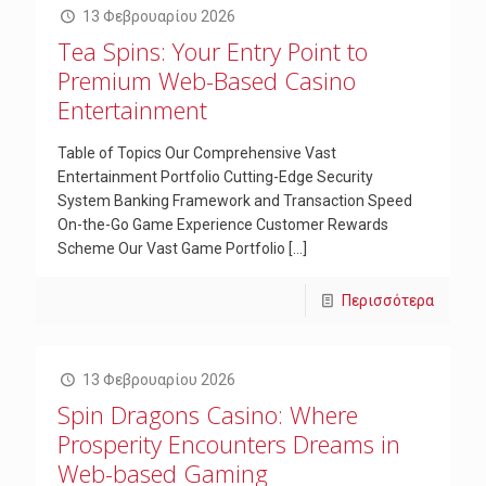
13 Φεβρουαρίου 2026
Tea Spins: Your Entry Point to
Premium Web-Based Casino
Entertainment
Table of Topics Our Comprehensive Vast
Entertainment Portfolio Cutting-Edge Security
System Banking Framework and Transaction Speed
On-the-Go Game Experience Customer Rewards
Scheme Our Vast Game Portfolio
[…]
Περισσότερα
13 Φεβρουαρίου 2026
Spin Dragons Casino: Where
Prosperity Encounters Dreams in
Web-based Gaming