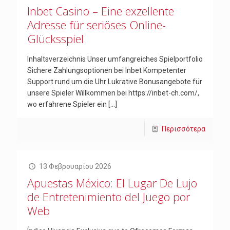
Inbet Casino – Eine exzellente
Adresse für seriöses Online-
Glücksspiel
Inhaltsverzeichnis Unser umfangreiches Spielportfolio
Sichere Zahlungsoptionen bei Inbet Kompetenter
Support rund um die Uhr Lukrative Bonusangebote für
unsere Spieler Willkommen bei https://inbet-ch.com/,
wo erfahrene Spieler ein
[…]
Περισσότερα
13 Φεβρουαρίου 2026
Apuestas México: El Lugar De Lujo
de Entretenimiento del Juego por
Web