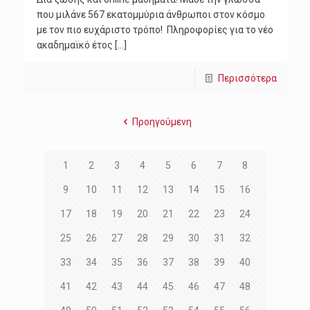
που μιλάνε 567 εκατομμύρια άνθρωποι στον κόσμο
με τον πιο ευχάριστο τρόπο! Πληροφορίες για το νέο
ακαδημαϊκό έτος
[…]
Περισσότερα
Προηγούμενη
1
2
3
4
5
6
7
8
9
10
11
12
13
14
15
16
17
18
19
20
21
22
23
24
25
26
27
28
29
30
31
32
33
34
35
36
37
38
39
40
41
42
43
44
45
46
47
48