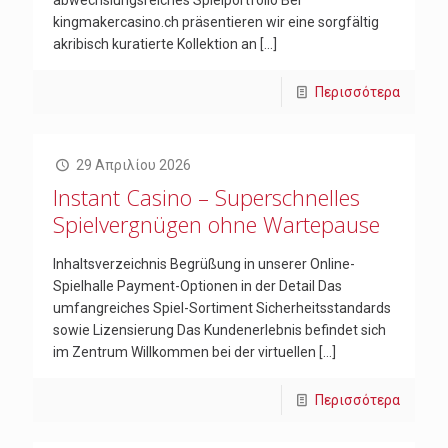
abwechslungsreiches Spielportfolio Bei
kingmakercasino.ch präsentieren wir eine sorgfältig
akribisch kuratierte Kollektion an
[…]
Περισσότερα
29 Απριλίου 2026
Instant Casino – Superschnelles
Spielvergnügen ohne Wartepause
Inhaltsverzeichnis Begrüßung in unserer Online-
Spielhalle Payment-Optionen in der Detail Das
umfangreiches Spiel-Sortiment Sicherheitsstandards
sowie Lizensierung Das Kundenerlebnis befindet sich
im Zentrum Willkommen bei der virtuellen
[…]
Περισσότερα