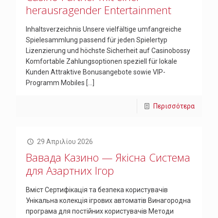
herausragender Entertainment
Inhaltsverzeichnis Unsere vielfältige umfangreiche
Spielesammlung passend für jeden Spielertyp
Lizenzierung und höchste Sicherheit auf Casinobossy
Komfortable Zahlungsoptionen speziell für lokale
Kunden Attraktive Bonusangebote sowie VIP-
Programm Mobiles
[…]
Περισσότερα
29 Απριλίου 2026
Вавада Казино — Якісна Система
для Азартних Ігор
Вміст Сертифікація та безпека користувачів
Унікальна колекція ігрових автоматів Винагородна
програма для постійних користувачів Методи