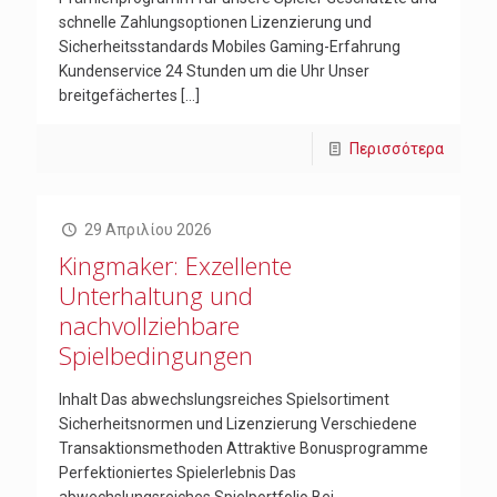
schnelle Zahlungsoptionen Lizenzierung und
Sicherheitsstandards Mobiles Gaming-Erfahrung
Kundenservice 24 Stunden um die Uhr Unser
breitgefächertes
[…]
Περισσότερα
29 Απριλίου 2026
Kingmaker: Exzellente
Unterhaltung und
nachvollziehbare
Spielbedingungen
Inhalt Das abwechslungsreiches Spielsortiment
Sicherheitsnormen und Lizenzierung Verschiedene
Transaktionsmethoden Attraktive Bonusprogramme
Perfektioniertes Spielerlebnis Das