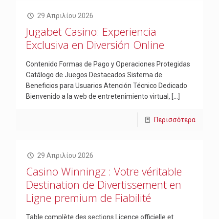
29 Απριλίου 2026
Jugabet Casino: Experiencia
Exclusiva en Diversión Online
Contenido Formas de Pago y Operaciones Protegidas
Catálogo de Juegos Destacados Sistema de
Beneficios para Usuarios Atención Técnico Dedicado
Bienvenido a la web de entretenimiento virtual,
[…]
Περισσότερα
29 Απριλίου 2026
Casino Winningz : Votre véritable
Destination de Divertissement en
Ligne premium de Fiabilité
Table complète des sections Licence officielle et