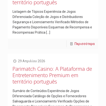
território português
Listagem de Tópicos Experiência de Jogos
Diferenciada Coleção de Jogos e Distribuidores
Segurança e Licenciamento Verificado Métodos de
Pagamento Disponíveis Esquemas de Recompensa e
Recompensas Prática
[…]
Περισσότερα
29 Απριλίου 2026
Parimatch Casino: A Plataforma de
Entretenimento Premium em
território português
Sumário de Conteúdos Experiência de Jogos
Diferenciada Catálogo de Opções e Fornecedores
Salvaguarda e Licenciamento Verificado Opções de