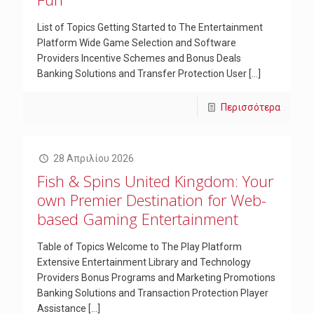
List of Topics Getting Started to The Entertainment
Platform Wide Game Selection and Software
Providers Incentive Schemes and Bonus Deals
Banking Solutions and Transfer Protection User
[…]
Περισσότερα
28 Απριλίου 2026
Fish & Spins United Kingdom: Your
own Premier Destination for Web-
based Gaming Entertainment
Table of Topics Welcome to The Play Platform
Extensive Entertainment Library and Technology
Providers Bonus Programs and Marketing Promotions
Banking Solutions and Transaction Protection Player
Assistance
[…]