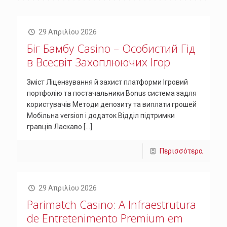
29 Απριλίου 2026
Біг Бамбу Casino – Особистий Гід
в Всесвіт Захоплюючих Ігор
Зміст Ліцензування й захист платформи Ігровий
портфолію та постачальники Bonus система задля
користувачів Методи депозиту та виплати грошей
Мобільна version і додаток Відділ підтримки
гравців Ласкаво
[…]
Περισσότερα
29 Απριλίου 2026
Parimatch Casino: A Infraestrutura
de Entretenimento Premium em