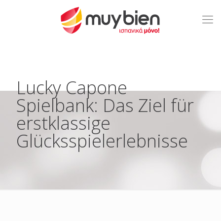
Lucky Capone
Spielbank: Das Ziel für
erstklassige
Glücksspielerlebnisse