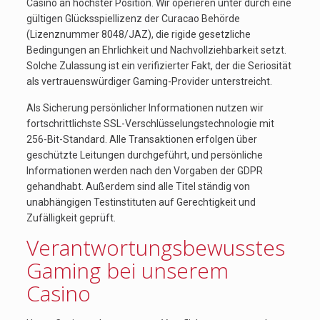
Casino an höchster Position. Wir operieren unter durch eine
gültigen Glücksspiellizenz der Curacao Behörde
(Lizenznummer 8048/JAZ), die rigide gesetzliche
Bedingungen an Ehrlichkeit und Nachvollziehbarkeit setzt.
Solche Zulassung ist ein verifizierter Fakt, der die Seriosität
als vertrauenswürdiger Gaming-Provider unterstreicht.
Als Sicherung persönlicher Informationen nutzen wir
fortschrittlichste SSL-Verschlüsselungstechnologie mit
256-Bit-Standard. Alle Transaktionen erfolgen über
geschützte Leitungen durchgeführt, und persönliche
Informationen werden nach den Vorgaben der GDPR
gehandhabt. Außerdem sind alle Titel ständig von
unabhängigen Testinstituten auf Gerechtigkeit und
Zufälligkeit geprüft.
Verantwortungsbewusstes
Gaming bei unserem
Casino