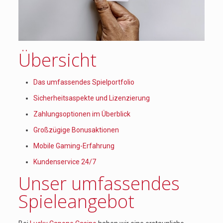
Übersicht
Das umfassendes Spielportfolio
Sicherheitsaspekte und Lizenzierung
Zahlungsoptionen im Überblick
Großzügige Bonusaktionen
Mobile Gaming-Erfahrung
Kundenservice 24/7
Unser umfassendes
Spieleangebot