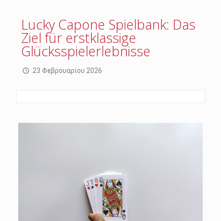
Lucky Capone Spielbank: Das
Ziel für erstklassige
Glücksspielerlebnisse
23 Φεβρουαρίου 2026