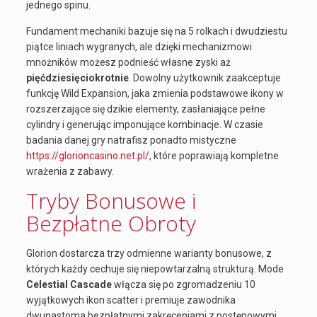
jednego spinu.
Fundament mechaniki bazuje się na 5 rolkach i dwudziestu
piątce liniach wygranych, ale dzięki mechanizmowi
mnożników możesz podnieść własne zyski aż
pięćdziesięciokrotnie
. Dowolny użytkownik zaakceptuje
funkcję Wild Expansion, jaka zmienia podstawowe ikony w
rozszerzające się dzikie elementy, zasłaniające pełne
cylindry i generując imponujące kombinacje. W czasie
badania danej gry natrafisz ponadto mistyczne
https://glorioncasino.net.pl/
, które poprawiają kompletne
wrażenia z zabawy.
Tryby Bonusowe i
Bezpłatne Obroty
Glorion dostarcza trzy odmienne warianty bonusowe, z
których każdy cechuje się niepowtarzalną strukturą. Mode
Celestial Cascade
włącza się po zgromadzeniu 10
wyjątkowych ikon scatter i premiuje zawodnika
dwunastoma bezpłatnymi zakręceniami z postępowymi