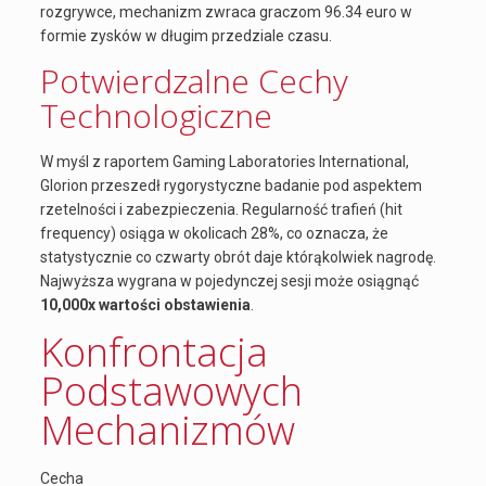
rozgrywce, mechanizm zwraca graczom 96.34 euro w
formie zysków w długim przedziale czasu.
Potwierdzalne Cechy
Technologiczne
W myśl z raportem Gaming Laboratories International,
Glorion przeszedł rygorystyczne badanie pod aspektem
rzetelności i zabezpieczenia. Regularność trafień (hit
frequency) osiąga w okolicach 28%, co oznacza, że
statystycznie co czwarty obrót daje którąkolwiek nagrodę.
Najwyższa wygrana w pojedynczej sesji może osiągnąć
10,000x wartości obstawienia
.
Konfrontacja
Podstawowych
Mechanizmów
Cecha