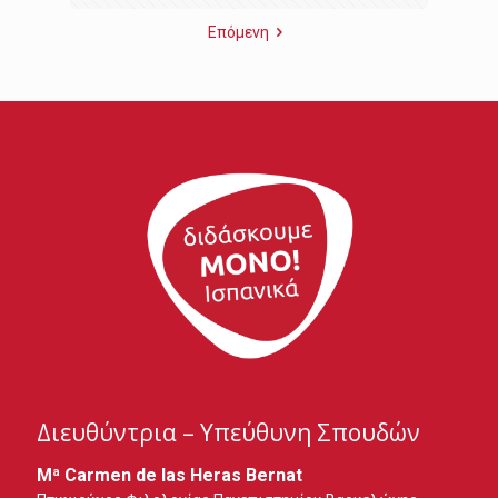
Επόμενη
Διευθύντρια – Υπεύθυνη Σπουδών
Mª Carmen de las Heras Bernat