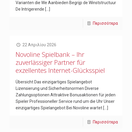
Varianten die We Aanbieden Begrijp de Winststructuur
De Intrigerende
[…]
Περισσότερα
22 Απριλίου 2026
Novoline Spielbank – Ihr
zuverlässiger Partner für
exzellentes Internet-Glücksspiel
Übersicht Das einzigartiges Spielangebot
Lizensierung und Sicherheitsnormen Diverse
Zahlungsoptionen Attraktive Bonusaktionen für jeden
Spieler Professioneller Service rund um die Uhr Unser
einzigartiges Spielangebot Bei Novoline wartet
[…]
Περισσότερα