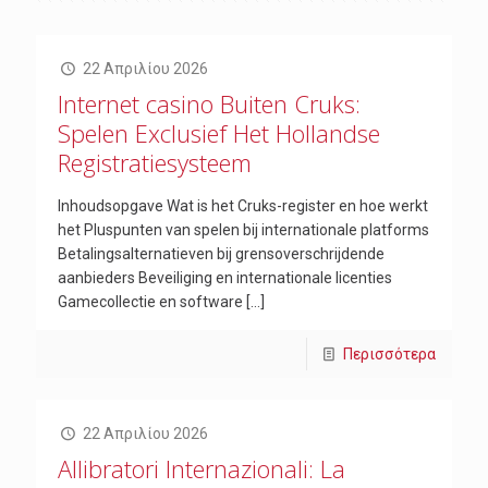
22 Απριλίου 2026
Internet casino Buiten Cruks:
Spelen Exclusief Het Hollandse
Registratiesysteem
Inhoudsopgave Wat is het Cruks-register en hoe werkt
het Pluspunten van spelen bij internationale platforms
Betalingsalternatieven bij grensoverschrijdende
aanbieders Beveiliging en internationale licenties
Gamecollectie en software
[…]
Περισσότερα
22 Απριλίου 2026
Allibratori Internazionali: La