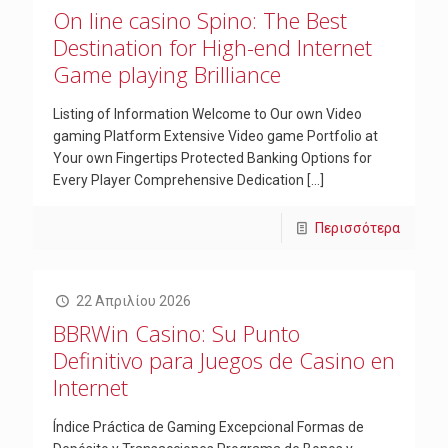
On line casino Spino: The Best
Destination for High-end Internet
Game playing Brilliance
Listing of Information Welcome to Our own Video
gaming Platform Extensive Video game Portfolio at
Your own Fingertips Protected Banking Options for
Every Player Comprehensive Dedication
[…]
Περισσότερα
22 Απριλίου 2026
BBRWin Casino: Su Punto
Definitivo para Juegos de Casino en
Internet
Índice Práctica de Gaming Excepcional Formas de