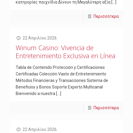
κατηγορίες παιχνίδια Δίνουν τη Μεγαλύτερη αξία
[…]
Περισσότερα
22 Απριλίου 2026
Winum Casino: Vivencia de
Entretenimiento Exclusiva en Línea
Tabla de Contenido Protección y Certificaciones
Certificadas Colección Vasto de Entretenimiento
Métodos Financieras y Transacciones Sistema de
Beneficios y Bonos Soporte Experto Multicanal
Bienvenido a nuestra
[…]
Περισσότερα
22 Απριλίου 2026