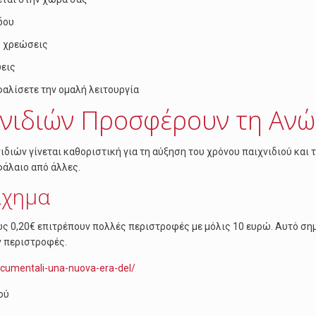
δου
ς χρεώσεις
ψεις
φαλίσετε την ομαλή λειτουργία
ιχνιδιών Προσφέρουν τη Αν
διών γίνεται καθοριστική για τη αύξηση του χρόνου παιχνιδιού και
άλαιο από άλλες.
ίχημα
ως 0,20€ επιτρέπουν πολλές περιστροφές με μόλις 10 ευρώ. Αυτό ση
ν περιστροφές.
documentali-una-nuova-era-del/
ού