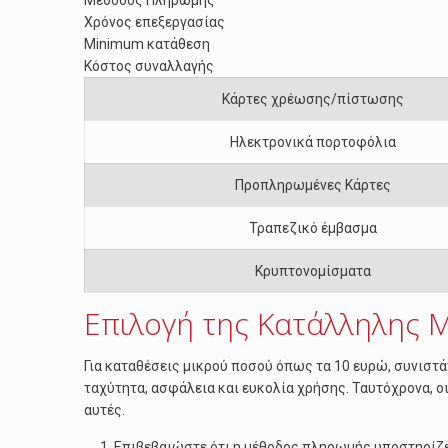
Μέθοδος Πληρωμής
Χρόνος επεξεργασίας
Minimum κατάθεση
Κόστος συναλλαγής
Κάρτες χρέωσης/πίστωσης
Ηλεκτρονικά πορτοφόλια
Προπληρωμένες Κάρτες
Τραπεζικό έμβασμα
Κρυπτονομίσματα
Επιλογή της Κατάλληλης 
Για καταθέσεις μικρού ποσού όπως τα 10 ευρώ, συνιστ
ταχύτητα, ασφάλεια και ευκολία χρήσης. Ταυτόχρονα, ο
αυτές.
Επιβεβαιώστε ότι η μέθοδος πληρωμής υποστηρίζ