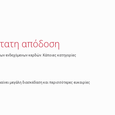
ώτατη απόδοση
 των ενδεχόμενων κερδών. Κάποιες κατηγορίες
μαίνει μεγάλη διασκέδαση και περισσότερες ευκαιρίες