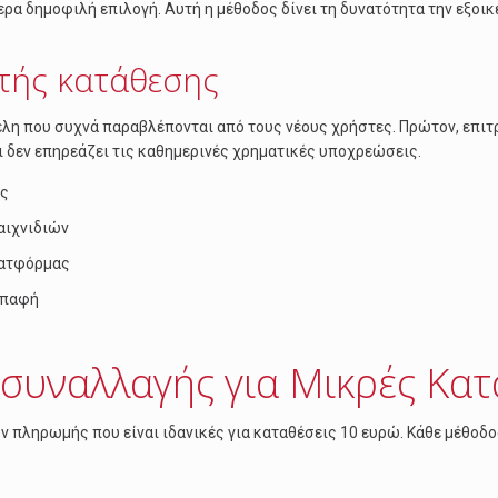
ρα δημοφιλή επιλογή. Αυτή η μέθοδος δίνει τη δυνατότητα την εξοι
τής κατάθεσης
λη που συχνά παραβλέπονται από τους νέους χρήστες. Πρώτον, επιτ
ι δεν επηρεάζει τις καθημερινές χρηματικές υποχρεώσεις.
ες
αιχνιδιών
λατφόρμας
ιεπαφή
 συναλλαγής για Μικρές Κατ
 πληρωμής που είναι ιδανικές για καταθέσεις 10 ευρώ. Κάθε μέθοδος