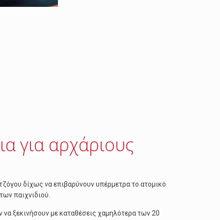
ια για αρχάριους
e τζόγου δίχως να επιβαρύνουν υπέρμετρα το ατομικό
των παιχνιδιού.
ν να ξεκινήσουν με καταθέσεις χαμηλότερα των 20