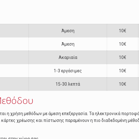
Άμεση
10€
Άμεση
10€
Ακαριαία
10€
1-3 εργάσιμες
10€
15-30 λεπτά
10€
Μεθόδου
άται η χρήση μεθόδων με άμεση επεξεργασία. Τα ηλεκτρονικά πορτοφ
ι κάρτες χρέωσης και πίστωσης παραμένουν η πιο διαδεδομένη μέθοδ
εται στην χώρα σας