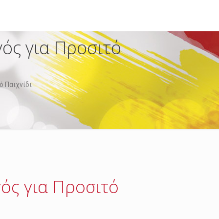
γός για Προσιτό
ό Παιχνίδι
ός για Προσιτό