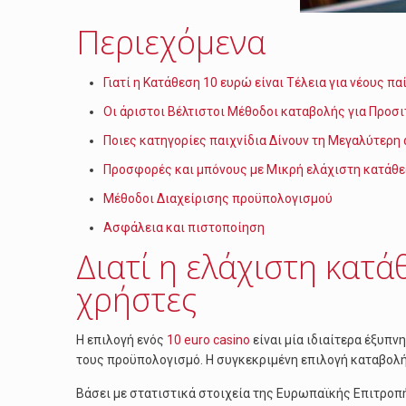
Περιεχόμενα
Γιατί η Κατάθεση 10 ευρώ είναι Τέλεια για νέους πα
Οι άριστοι Βέλτιστοι Μέθοδοι καταβολής για Προσ
Ποιες κατηγορίες παιχνίδια Δίνουν τη Μεγαλύτερη 
Προσφορές και μπόνους με Μικρή ελάχιστη κατάθ
Μέθοδοι Διαχείρισης προϋπολογισμού
Ασφάλεια και πιστοποίηση
Διατί η ελάχιστη κατά
χρήστες
Η επιλογή ενός
10 euro casino
είναι μία ιδιαίτερα έξυπν
τους προϋπολογισμό. Η συγκεκριμένη επιλογή καταβολ
Βάσει με στατιστικά στοιχεία της Ευρωπαϊκής Επιτροπ