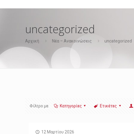
uncategorized
Αρχική
Νέα – Ανακοινώσεις
uncategorized
Φίλτρο με
Κατηγορίες
Ετικέτες
12 Μαρτίου 2026