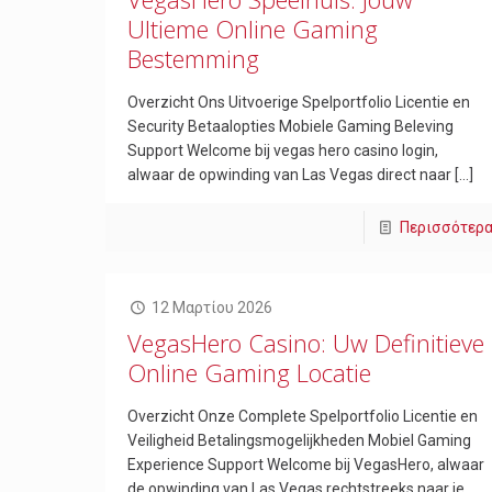
Ultieme Online Gaming
Bestemming
Overzicht Ons Uitvoerige Spelportfolio Licentie en
Security Betaalopties Mobiele Gaming Beleving
Support Welcome bij vegas hero casino login,
alwaar de opwinding van Las Vegas direct naar
[…]
Περισσότερ
12 Μαρτίου 2026
VegasHero Casino: Uw Definitieve
Online Gaming Locatie
Overzicht Onze Complete Spelportfolio Licentie en
Veiligheid Betalingsmogelijkheden Mobiel Gaming
Experience Support Welcome bij VegasHero, alwaar
de opwinding van Las Vegas rechtstreeks naar je