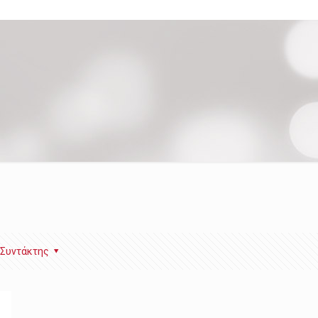
Συντάκτης