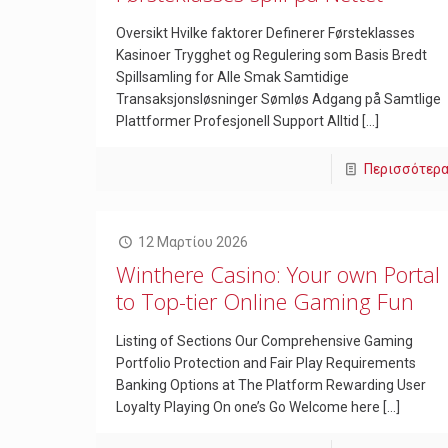
Oversikt Hvilke faktorer Definerer Førsteklasses
Kasinoer Trygghet og Regulering som Basis Bredt
Spillsamling for Alle Smak Samtidige
Transaksjonsløsninger Sømløs Adgang på Samtlige
Plattformer Profesjonell Support Alltid
[…]
Περισσότερ
12 Μαρτίου 2026
Winthere Casino: Your own Portal
to Top-tier Online Gaming Fun
Listing of Sections Our Comprehensive Gaming
Portfolio Protection and Fair Play Requirements
Banking Options at The Platform Rewarding User
Loyalty Playing On one’s Go Welcome here
[…]