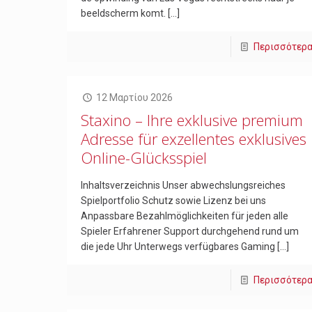
beeldscherm komt.
[…]
Περισσότερ
12 Μαρτίου 2026
Staxino – Ihre exklusive premium
Adresse für exzellentes exklusives
Online-Glücksspiel
Inhaltsverzeichnis Unser abwechslungsreiches
Spielportfolio Schutz sowie Lizenz bei uns
Anpassbare Bezahlmöglichkeiten für jeden alle
Spieler Erfahrener Support durchgehend rund um
die jede Uhr Unterwegs verfügbares Gaming
[…]
Περισσότερ