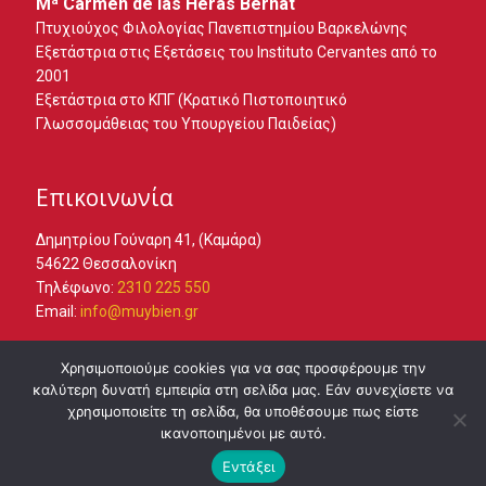
Mª Carmen de las Heras Bernat
Πτυχιούχος Φιλολογίας Πανεπιστημίου Βαρκελώνης
Εξετάστρια στις Εξετάσεις του Instituto Cervantes από το
2001
Εξετάστρια στο ΚΠΓ (Κρατικό Πιστοποιητικό
Γλωσσομάθειας του Υπουργείου Παιδείας)
Επικοινωνία
Δημητρίου Γούναρη 41, (Καμάρα)
54622 Θεσσαλονίκη
Τηλέφωνο:
2310 225 550
Email:
info@muybien.gr
Επισκεφθείτε μας στο
facebook
Χρησιμοποιούμε cookies για να σας προσφέρουμε την
καλύτερη δυνατή εμπειρία στη σελίδα μας. Εάν συνεχίσετε να
χρησιμοποιείτε τη σελίδα, θα υποθέσουμε πως είστε
ικανοποιημένοι με αυτό.
Κατασκευή Ιστοσελίδων
Gama Advertising
Εντάξει