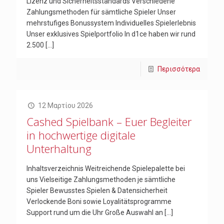
Lizenz und Sicherheitsstandards Verschiedene
Zahlungsmethoden für sämtliche Spieler Unser
mehrstufiges Bonussystem Individuelles Spielerlebnis
Unser exklusives Spielportfolio In d1ce haben wir rund
2.500
[…]
Περισσότερα
12 Μαρτίου 2026
Cashed Spielbank – Euer Begleiter
in hochwertige digitale
Unterhaltung
Inhaltsverzeichnis Weitreichende Spielepalette bei
uns Vielseitige Zahlungsmethoden je sämtliche
Spieler Bewusstes Spielen & Datensicherheit
Verlockende Boni sowie Loyalitätsprogramme
Support rund um die Uhr Große Auswahl an
[…]