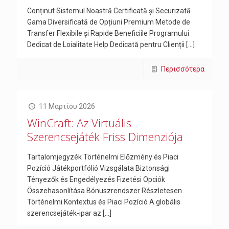
Conținut Sistemul Noastră Certificată și Securizată
Gama Diversificată de Opțiuni Premium Metode de
Transfer Flexibile și Rapide Beneficiile Programului
Dedicat de Loialitate Help Dedicată pentru Clienții
[…]
Περισσότερα
11 Μαρτίου 2026
WinCraft: Az Virtuális
Szerencsejáték Friss Dimenziója
Tartalomjegyzék Történelmi Előzmény és Piaci
Pozíció Játékportfólió Vizsgálata Biztonsági
Tényezők és Engedélyezés Fizetési Opciók
Összehasonlítása Bónuszrendszer Részletesen
Történelmi Kontextus és Piaci Pozíció A globális
szerencsejáték-ipar az
[…]