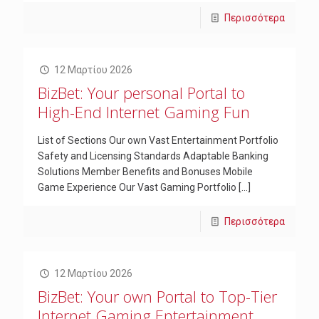
Περισσότερα
12 Μαρτίου 2026
BizBet: Your personal Portal to
High-End Internet Gaming Fun
List of Sections Our own Vast Entertainment Portfolio
Safety and Licensing Standards Adaptable Banking
Solutions Member Benefits and Bonuses Mobile
Game Experience Our Vast Gaming Portfolio
[…]
Περισσότερα
12 Μαρτίου 2026
BizBet: Your own Portal to Top-Tier
Internet Gaming Entertainment