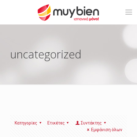
uncategorized
Κατηγορίες
Ετικέτες
Συντάκτης
Εμφάνιση όλων