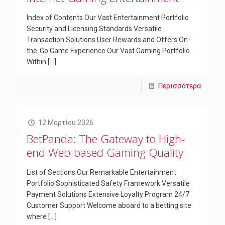
Index of Contents Our Vast Entertainment Portfolio
Security and Licensing Standards Versatile
Transaction Solutions User Rewards and Offers On-
the-Go Game Experience Our Vast Gaming Portfolio
Within
[…]
Περισσότερα
12 Μαρτίου 2026
BetPanda: The Gateway to High-
end Web-based Gaming Quality
List of Sections Our Remarkable Entertainment
Portfolio Sophisticated Safety Framework Versatile
Payment Solutions Extensive Loyalty Program 24/7
Customer Support Welcome aboard to a betting site
where
[…]