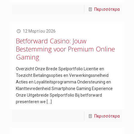
Περισσότερα
12 Μαρτίου 2026
Betforward Casino: Jouw
Bestemming voor Premium Online
Gaming
Overzicht Onze Brede Spelportfolio Licentie en
Toezicht Betalingsopties en Verwerkingssnelheid
Acties en Loyaliteitsprogramma Ondersteuning en
Klanttevredenheid Smartphone Gaming Experience
Onze Uitgebreide Spelportfolio Bij betforward
presenteren we
[…]
Περισσότερα