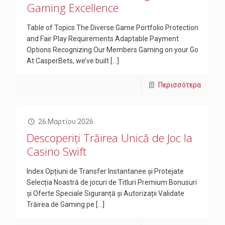
Gaming Excellence
Table of Topics The Diverse Game Portfolio Protection
and Fair Play Requirements Adaptable Payment
Options Recognizing Our Members Gaming on your Go
At CasperBets, we’ve built
[…]
Περισσότερα
26 Μαρτίου 2026
Descoperiți Trăirea Unică de Joc la
Casino Swift
Index Opțiuni de Transfer Instantanee și Protejate
Selecția Noastră de jocuri de Titluri Premium Bonusuri
și Oferte Speciale Siguranță și Autorizații Validate
Trăirea de Gaming pe
[…]