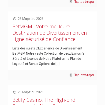
Περισσότερα
26 Μαρτίου 2026
BetMGM : Votre meilleure
Destination de Divertissement en
Ligne sécurisé de Confiance
Liste des sujets L’Expérience de Divertissement
BetMGM Notre vaste Collection de Jeux Exclusifs
Sûreté et Licence de Notre Plateforme Plan de
Loyauté et Bonus Options de
[…]
Περισσότερα
26 Μαρτίου 2026
Betify Casino: The High-End