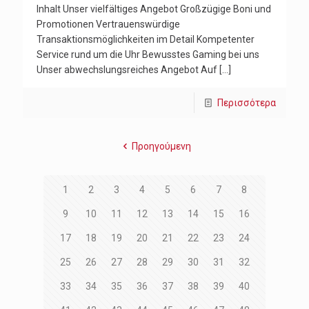
Inhalt Unser vielfältiges Angebot Großzügige Boni und
Promotionen Vertrauenswürdige
Transaktionsmöglichkeiten im Detail Kompetenter
Service rund um die Uhr Bewusstes Gaming bei uns
Unser abwechslungsreiches Angebot Auf
[…]
Περισσότερα
Προηγούμενη
1
2
3
4
5
6
7
8
9
10
11
12
13
14
15
16
17
18
19
20
21
22
23
24
25
26
27
28
29
30
31
32
33
34
35
36
37
38
39
40