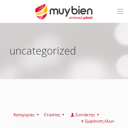
uncategorized
Κατηγορίες
Ετικέτες
Συντάκτης
Εμφάνιση όλων