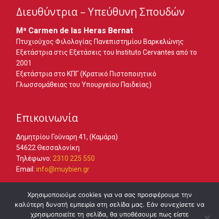
Διευθύντρια – Υπεύθυνη Σπουδών
Mª Carmen de las Heras Bernat
Πτυχιούχος Φιλολογίας Πανεπιστημίου Βαρκελώνης
Εξετάστρια στις Εξετάσεις του Instituto Cervantes από το
2001
Εξετάστρια στο ΚΠΓ (Κρατικό Πιστοποιητικό
Γλωσσομάθειας του Υπουργείου Παιδείας)
Επικοινωνία
Δημητρίου Γούναρη 41, (Καμάρα)
54622 Θεσσαλονίκη
Τηλέφωνο:
2310 225 550
Email:
info@muybien.gr
Επισκεφθείτε μας στο
facebook
Χρησιμοποιούμε cookies για να σας προσφέρουμε την
καλύτερη δυνατή εμπειρία στη σελίδα μας. Εάν συνεχίσετε να
χρησιμοποιείτε τη σελίδα, θα υποθέσουμε πως είστε