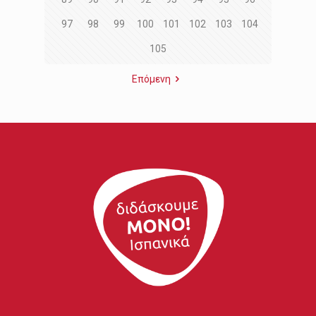
97
98
99
100
101
102
103
104
105
Επόμενη