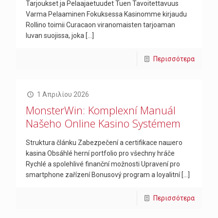
Tarjoukset ja Pelaajaetuudet Tuen Tavoitettavuus
Varma Pelaaminen Fokuksessa Kasinomme kirjaudu
Rollino toimii Curacaon viranomaisten tarjoaman
luvan suojissa, joka
[…]
Περισσότερα
1 Απριλίου 2026
MonsterWin: Komplexní Manuál
Našeho Online Kasino Systémem
Struktura článku Zabezpečení a certifikace nашего
kasina Obsáhlé herní portfolio pro všechny hráče
Rychlé a spolehlivé finanční možnosti Upravení pro
smartphone zařízení Bonusový program a loyalitní
[…]
Περισσότερα