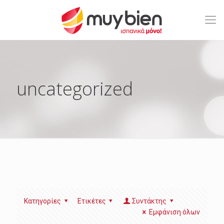
uncategorized
Κατηγορίες
Ετικέτες
Συντάκτης
Εμφάνιση όλων