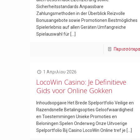
Sicherheitsstandards Anpassbare
Zahlungsmethoden in der Überblick Reizvolle
Bonusangebote sowie Promotionen Bestmögliches
Spielerlebnis auf allen Geräten Umfangreiche
Spielauswahl für
[…]
Περισσότερ
1 Απριλίου 2026
LocoWin Casino: Je Definitieve
Gids voor Online Gokken
Inhoudsopgave Het Brede Spelportfolio Veilige en
Razendsnelle Betalingsopties Geloofwaardigheid
en Toestemmingen Unieke Promoties en
Beloningen Spelen Onderweg Onze Uitvoerige
Spelportfolio Bij Casino LocoWin Online tref je
[…]