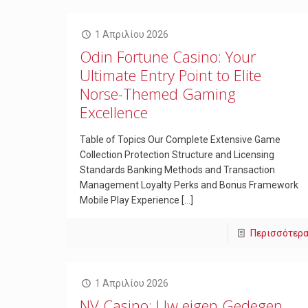
1 Απριλίου 2026
Odin Fortune Casino: Your
Ultimate Entry Point to Elite
Norse-Themed Gaming
Excellence
Table of Topics Our Complete Extensive Game
Collection Protection Structure and Licensing
Standards Banking Methods and Transaction
Management Loyalty Perks and Bonus Framework
Mobile Play Experience
[…]
Περισσότερ
1 Απριλίου 2026
NV Casino: Uw eigen Gedegen