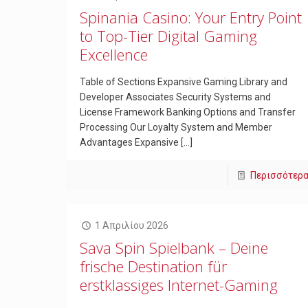
Spinania Casino: Your Entry Point
to Top-Tier Digital Gaming
Excellence
Table of Sections Expansive Gaming Library and
Developer Associates Security Systems and
License Framework Banking Options and Transfer
Processing Our Loyalty System and Member
Advantages Expansive
[…]
Περισσότερ
1 Απριλίου 2026
Sava Spin Spielbank – Deine
frische Destination für
erstklassiges Internet-Gaming