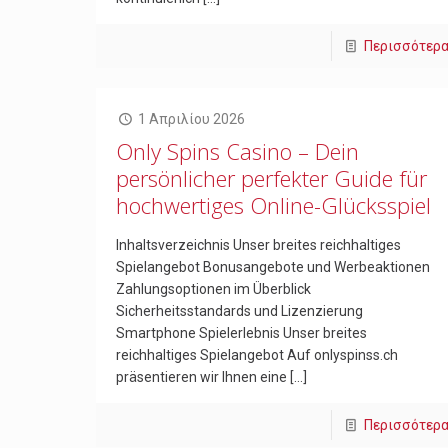
Περισσότερ
1 Απριλίου 2026
Only Spins Casino – Dein
persönlicher perfekter Guide für
hochwertiges Online-Glücksspiel
Inhaltsverzeichnis Unser breites reichhaltiges
Spielangebot Bonusangebote und Werbeaktionen
Zahlungsoptionen im Überblick
Sicherheitsstandards und Lizenzierung
Smartphone Spielerlebnis Unser breites
reichhaltiges Spielangebot Auf onlyspinss.ch
präsentieren wir Ihnen eine
[…]
Περισσότερ