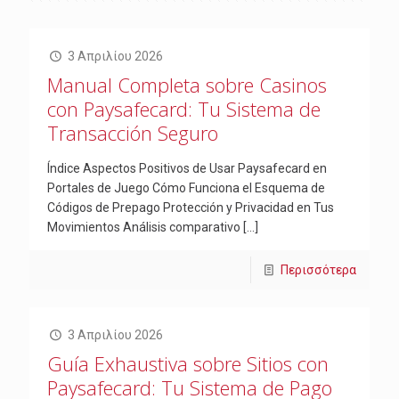
3 Απριλίου 2026
Manual Completa sobre Casinos
con Paysafecard: Tu Sistema de
Transacción Seguro
Índice Aspectos Positivos de Usar Paysafecard en
Portales de Juego Cómo Funciona el Esquema de
Códigos de Prepago Protección y Privacidad en Tus
Movimientos Análisis comparativo
[…]
Περισσότερα
3 Απριλίου 2026
Guía Exhaustiva sobre Sitios con
Paysafecard: Tu Sistema de Pago