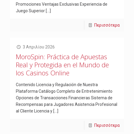
Promociones Ventajas Exclusivas Experiencia de
Juego Superior
[…]
Περισσότερα
3 Απριλίου 2026
MoroSpin: Práctica de Apuestas
Real y Protegida en el Mundo de
los Casinos Online
Contenido Licencia y Regulación de Nuestra
Plataforma Catálogo Completo de Entretenimiento
Opciones de Transacciones Financieras Sistema de
Recompensas para Jugadores Asistencia Profesional
al Cliente Licencia y
[…]
Περισσότερα