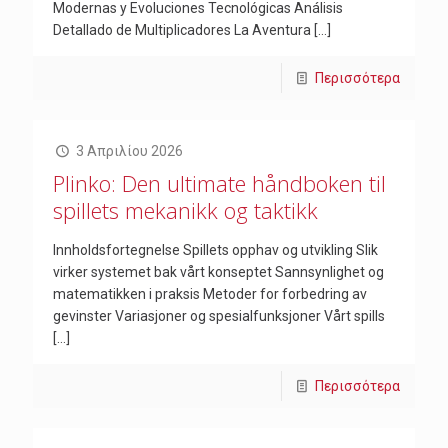
Modernas y Evoluciones Tecnológicas Análisis
Detallado de Multiplicadores La Aventura
[…]
Περισσότερα
3 Απριλίου 2026
Plinko: Den ultimate håndboken til
spillets mekanikk og taktikk
Innholdsfortegnelse Spillets opphav og utvikling Slik
virker systemet bak vårt konseptet Sannsynlighet og
matematikken i praksis Metoder for forbedring av
gevinster Variasjoner og spesialfunksjoner Vårt spills
[…]
Περισσότερα