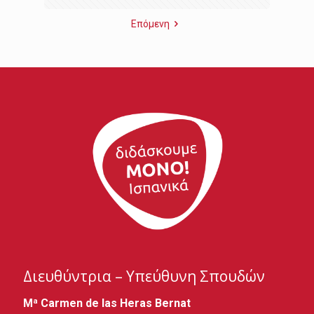
Επόμενη
Διευθύντρια – Υπεύθυνη Σπουδών
Mª Carmen de las Heras Bernat