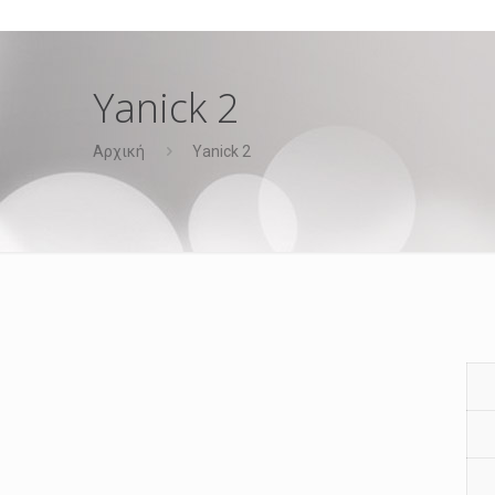
Yanick 2
Αρχική
Yanick 2