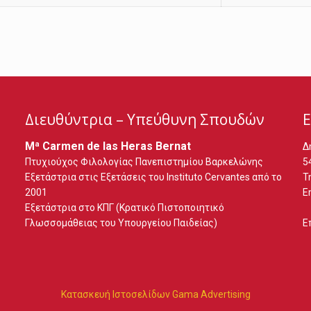
Διευθύντρια – Υπεύθυνη Σπουδών
Ε
Mª Carmen de las Heras Bernat
Δ
Πτυχιούχος Φιλολογίας Πανεπιστημίου Βαρκελώνης
5
Εξετάστρια στις Εξετάσεις του Instituto Cervantes από το
Τ
2001
E
Εξετάστρια στο ΚΠΓ (Κρατικό Πιστοποιητικό
Γλωσσομάθειας του Υπουργείου Παιδείας)
Ε
Κατασκευή Ιστοσελίδων
Gama Advertising