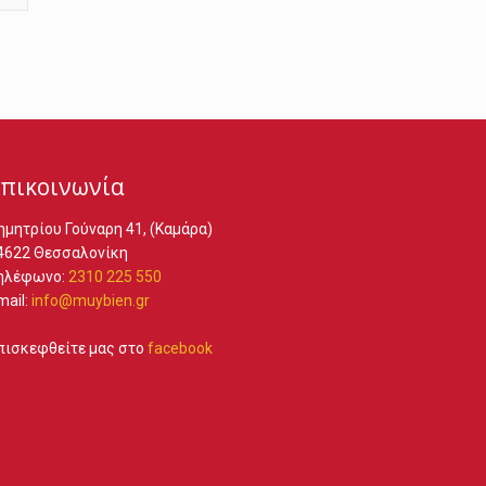
πικοινωνία
ημητρίου Γούναρη 41, (Καμάρα)
4622 Θεσσαλονίκη
ηλέφωνο:
2310 225 550
mail:
info@muybien.gr
πισκεφθείτε μας στο
facebook