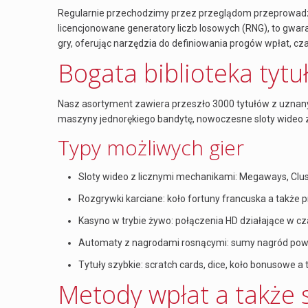
Regularnie przechodzimy przez przeglądom przeprowadza
licencjonowane generatory liczb losowych (RNG), to gwar
gry, oferując narzędzia do definiowania progów wpłat, c
Bogata biblioteka tyt
Nasz asortyment zawiera przeszło 3000 tytułów z uznanych
maszyny jednorękiego bandytę, nowoczesne sloty wideo z
Typy możliwych gier
Sloty wideo z licznymi mechanikami: Megaways, Clust
Rozgrywki karciane: koło fortuny francuska a także 
Kasyno w trybie żywo: połączenia HD działające w cza
Automaty z nagrodami rosnącymi: sumy nagród powyże
Tytuły szybkie: scratch cards, dice, koło bonusowe a 
Metody wpłat a także 