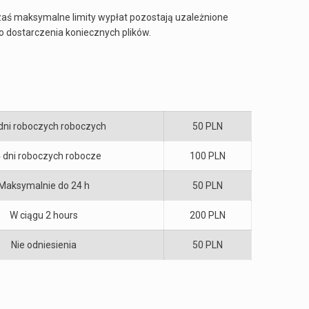
zaś maksymalne limity wypłat pozostają uzależnione
 dostarczenia koniecznych plików.
dni roboczych roboczych
50 PLN
4 dni roboczych robocze
100 PLN
Maksymalnie do 24 h
50 PLN
W ciągu 2 hours
200 PLN
Nie odniesienia
50 PLN