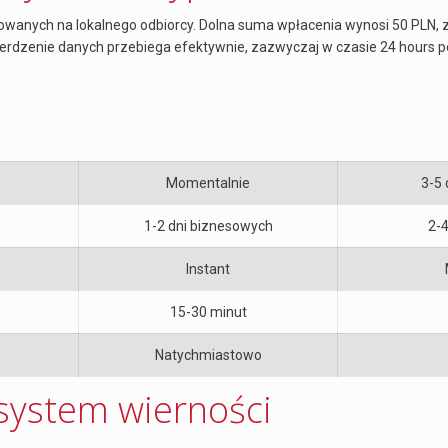
owanych na lokalnego odbiorcy. Dolna suma wpłacenia wynosi 50 PLN, 
erdzenie danych przebiega efektywnie, zazwyczaj w czasie 24 hours po
Momentalnie
3-5 
1-2 dni biznesowych
2-
Instant
15-30 minut
Natychmiastowo
system wierności