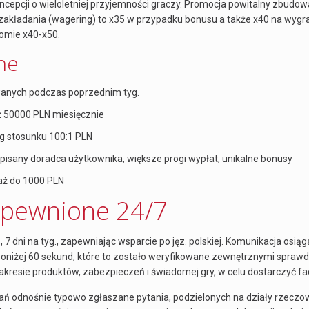
epcji o wieloletniej przyjemności graczy. Promocja powitalny zbudowa
i zakładania (wagering) to x35 w przypadku bonusu a także x40 na wy
iomie x40-x50.
ne
wanych podczas poprzednim tyg.
ż 50000 PLN miesięcznie
g stosunku 100:1 PLN
ypisany doradca użytkownika, większe progi wypłat, unikalne bonusy
aż do 1000 PLN
apewnione 24/7
 dni na tyg., zapewniając wsparcie po jęz. polskiej. Komunikacja osiąga
 poniżej 60 sekund, które to zostało weryfikowane zewnętrznymi spra
zakresie produktów, zabezpieczeń i świadomej gry, w celu dostarczyć 
ń odnośnie typowo zgłaszane pytania, podzielonych na działy rzecz