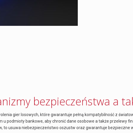
izmy bezpieczeństwa a tak
zwolenia gier losowych, które gwarantuje pełną kompatybilność z świ
 u podmioty bankowe, aby chronić dane osobowe a także przelewy fin
w, to usuwa niebezpieczeństwo oszustw oraz gwarantuje bezpieczne w