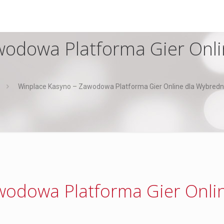
wodowa Platforma Gier Onl
Winplace Kasyno – Zawodowa Platforma Gier Online dla Wybred
wodowa Platforma Gier Onli