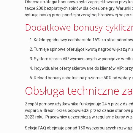
Obecna strategia bonusowa była zaprojektowana przy konc
także 200 bezpłatnych spinów dla określone gry. Warunk
sytuuje naszą progi poniżej przeciętnej branżowej na poz
Dodatkowe bonusy cyklicz
Każdotygodniowy cashback do 15% za strat odnoto
Turnieje spinowe oferujące kwotą nagród większą ni
System scores VIP wymienianych w pieniądze wedłu
Indywidualne oferty skierowane do klientów VIP: prz
Reload bonusy sobotnie na poziomie 50% od wpłaty 
Obsługa techniczne z
Zespół pomocy użytkownika funkcjonuje 24 h przez dzień, 7
wsparcia. Średni okres odpowiedzi przez czacie stanowi
2023 roku. Pracownicy uczestniczą w regularne kursy w 
Sekcja FAQ obejmuje ponad 150 wyczerpujących rozwiąza