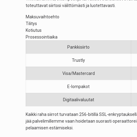
toteuttavat siirtosi välittömästi ja luotettavasti.
Maksuvaihtoehto
Tilitys
Kotiutus
Prosessointiaika
Pankkisiirto
Trustly
Visa/Mastercard
E-lompakot
Digitaalivaluutat
Kaikki raha siirrot turvataan 256-bitillä SSL-enkryptaukse
jää palvelimillemme vaan hoidetaan suorasti operaattore
pelaamisen estämiseksi.