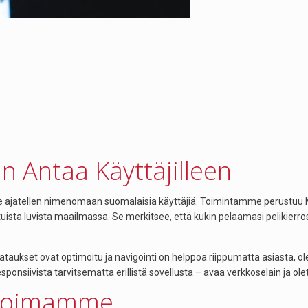
n Antaa Käyttäjilleen
 ajatellen nimenomaan suomalaisia käyttäjiä. Toimintamme perustuu M
uista luvista maailmassa. Se merkitsee, että kukin pelaamasi pelikierros
ataukset ovat optimoitu ja navigointi on helppoa riippumatta asiasta, o
nsiivista tarvitsematta erillistä sovellusta – avaa verkkoselain ja olet 
likoimamme