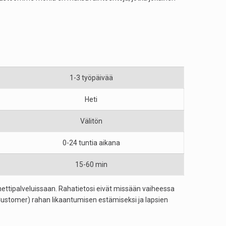
1-3 työpäivää
Heti
Välitön
0-24 tuntia aikana
15-60 min
 nettipalveluissaan. Rahatietosi eivät missään vaiheessa
ustomer) rahan likaantumisen estämiseksi ja lapsien