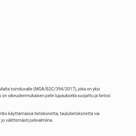
alta toimiluvalle (MGA/B2C/394/2017), joka on yksi
 on oikeudenmukaisen pelin lupauksella suojattu ja tietosi
letko käyttämässä tietokonetta, taulutietokonetta vai
jo välittömästi pelivalmiina.