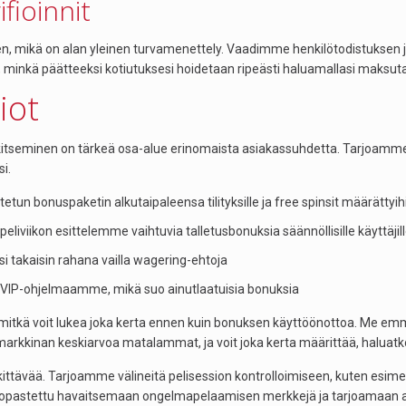
fioinnit
n, mikä on alan yleinen turvamenettely. Vaadimme henkilötodistuksen ja
ntia, minkä päätteeksi kotiutuksesi hoidetaan ripeästi haluamallasi maksuta
iot
alkitseminen on tärkeä osa-alue erinomaista asiakassuhdetta. Tarjoamme
i.
tun bonuspaketin alkutaipaleensa tilityksille ja free spinsit määrättyihi
peliviikon esittelemme vaihtuvia talletusbonuksia säännöllisille käyttäj
si takaisin rahana vailla wagering-ehtoja
 VIP-ohjelmaamme, mikä suo ainutlaatuisia bonuksia
 mitkä voit lukea joka kerta ennen kuin bonuksen käyttöönottoa. Me emme
rkkinan keskiarvoa matalammat, ja voit joka kerta määrittää, haluatko
ä. Tarjoamme välineitä pelisession kontrolloimiseen, kuten esimerkiksi 
 opastettu havaitsemaan ongelmapelaamisen merkkejä ja tarjoamaan