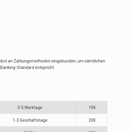
n
 Angebot an Zahlungsmethoden eingebunden, um sämtlichen
 Banking-Standard entspricht.
3-5 Werktage
10€
1-3 Geschäftstage
20€