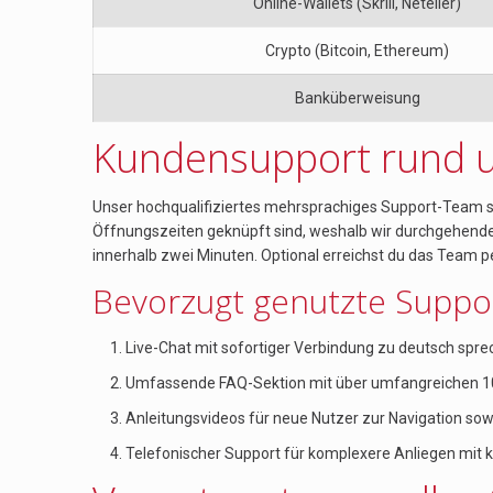
Online-Wallets (Skrill, Neteller)
Crypto (Bitcoin, Ethereum)
Banküberweisung
Kundensupport rund 
Unser hochqualifiziertes mehrsprachiges Support-Team st
Öffnungszeiten geknüpft sind, weshalb wir durchgehende E
innerhalb zwei Minuten. Optional erreichst du das Team p
Bevorzugt genutzte Suppo
Live-Chat mit sofortiger Verbindung zu deutsch spr
Umfassende FAQ-Sektion mit über umfangreichen 100
Anleitungsvideos für neue Nutzer zur Navigation sow
Telefonischer Support für komplexere Anliegen mit k