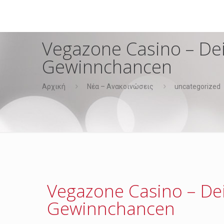
Vegazone Casino – Dein
Gewinnchancen
Αρχική
Νέα – Ανακοινώσεις
uncategorized
Vegazone Casino – Dein
Gewinnchancen