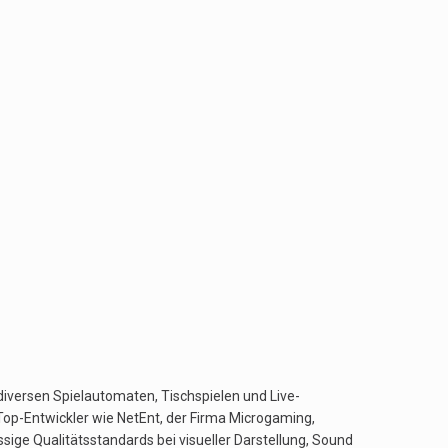
iversen Spielautomaten, Tischspielen und Live-
Top-Entwickler wie NetEnt, der Firma Microgaming,
sige Qualitätsstandards bei visueller Darstellung, Sound