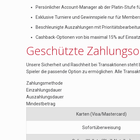
Persönlicher Account-Manager ab der Platin-Stufe f
Exklusive Turniere und Gewinnspiele nur für Memb
Beschleunigte Auszahlungen mit Prioritätsbearbeitu
Cashback-Optionen von bis maximal 15% auf Einsatz
Geschützte Zahlungso
Unsere Sicherheit und Raschheit bei Transaktionen steht
Spieler die passende Option zu ermöglichen. Alle Transa
Zahlungsmethode
Einzahlungsdauer
Auszahlungsdauer
Mindestbetrag
Karten (Visa/Mastercard)
Sofortüberweisung