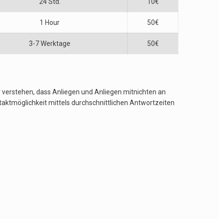
24 Std.
10€
1 Hour
50€
3-7 Werktage
50€
 verstehen, dass Anliegen und Anliegen mitnichten an
taktmöglichkeit mittels durchschnittlichen Antwortzeiten