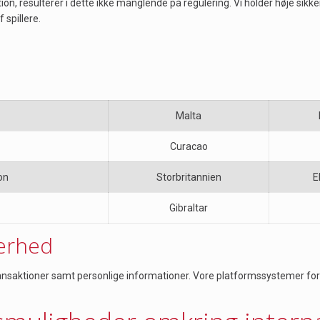
tion, resulterer i dette ikke manglende på regulering. Vi holder høje 
 spillere.
Malta
Curacao
on
Storbritannien
E
Gibraltar
kerhed
 transaktioner samt personlige informationer. Vore platformssystemer f