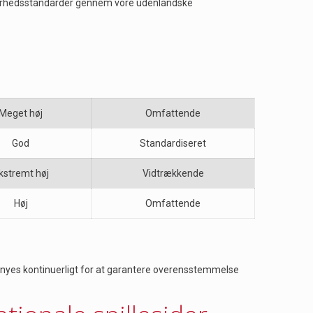
sikkerhedsstandarder gennem vore udenlandske
Meget høj
Omfattende
God
Standardiseret
kstremt høj
Vidtrækkende
Høj
Omfattende
ornyes kontinuerligt for at garantere overensstemmelse