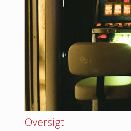
Oversigt