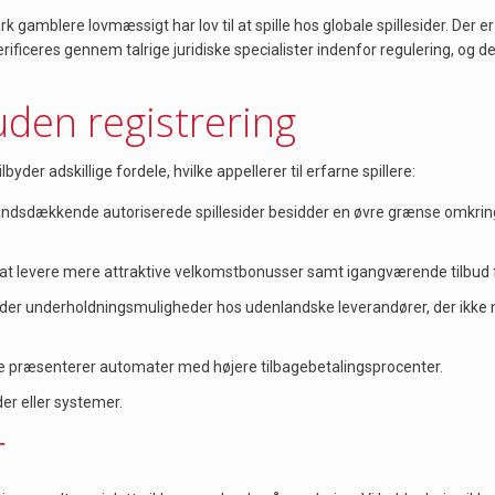
gamblere lovmæssigt har lov til at spille hos globale spillesider. Der 
ificeres gennem talrige juridiske specialister indenfor regulering, og de
uden registrering
byder adskillige fordele, hvilke appellerer til erfarne spillere:
andsdækkende autoriserede spillesider besidder en øvre grænse omkring
 at levere mere attraktive velkomstbonusser samt igangværende tilbud
inder underholdningsmuligheder hos udenlandske leverandører, der ikke n
me præsenterer automater med højere tilbagebetalingsprocenter.
er eller systemer.
r