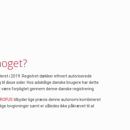
noget?
leret i 2019. Registret dækker ethvert autoriserede
til disse sider. Hos adskillige danske brugere har dette
 at være forpligtet gennem denne danske registrering.
m ROFUS
tilbyder lige præcis denne autonomi kombineret
e lovgivninger samt er således ikke påkrævet til at