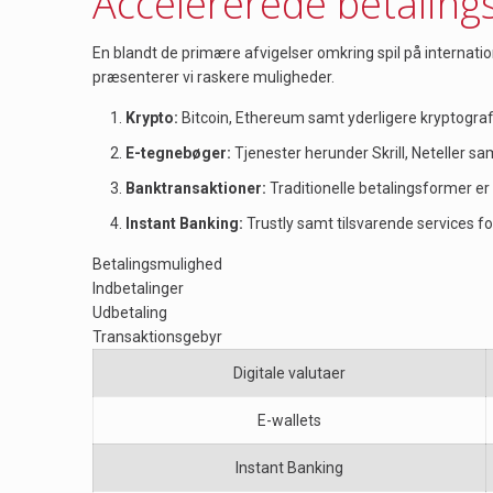
Accelererede betaling
En blandt de primære afvigelser omkring spil på internati
præsenterer vi raskere muligheder.
Krypto:
Bitcoin, Ethereum samt yderligere kryptografi
E-tegnebøger:
Tjenester herunder Skrill, Neteller s
Banktransaktioner:
Traditionelle betalingsformer er 
Instant Banking:
Trustly samt tilsvarende services f
Betalingsmulighed
Indbetalinger
Udbetaling
Transaktionsgebyr
Digitale valutaer
E-wallets
Instant Banking