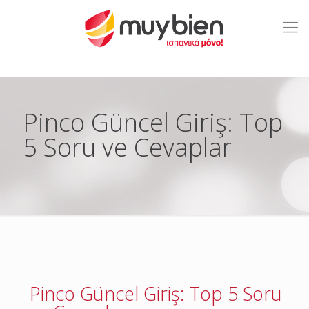
Pinco Güncel Giriş: Top
5 Soru ve Cevaplar
Pinco Güncel Giriş: Top 5 Soru