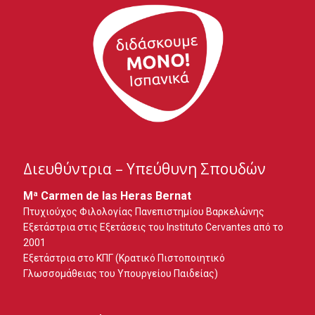
Διευθύντρια – Υπεύθυνη Σπουδών
Mª Carmen de las Heras Bernat
Πτυχιούχος Φιλολογίας Πανεπιστημίου Βαρκελώνης
Εξετάστρια στις Εξετάσεις του Instituto Cervantes από το
2001
Εξετάστρια στο ΚΠΓ (Κρατικό Πιστοποιητικό
Γλωσσομάθειας του Υπουργείου Παιδείας)