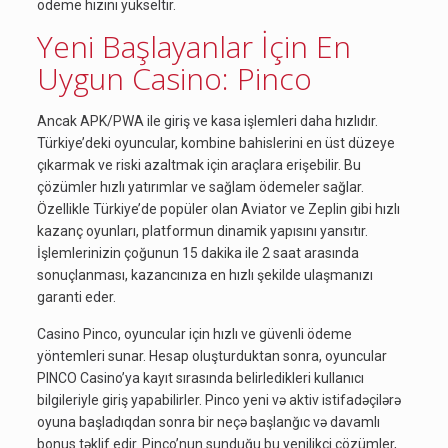
ödeme hızını yükseltir.
Yeni Başlayanlar İçin En
Uygun Casino: Pinco
Ancak APK/PWA ile giriş ve kasa işlemleri daha hızlıdır.
Türkiye’deki oyuncular, kombine bahislerini en üst düzeye
çıkarmak ve riski azaltmak için araçlara erişebilir. Bu
çözümler hızlı yatırımlar ve sağlam ödemeler sağlar.
Özellikle Türkiye’de popüler olan Aviator ve Zeplin gibi hızlı
kazanç oyunları, platformun dinamik yapısını yansıtır.
İşlemlerinizin çoğunun 15 dakika ile 2 saat arasında
sonuçlanması, kazancınıza en hızlı şekilde ulaşmanızı
garanti eder.
Casino Pinco, oyuncular için hızlı ve güvenli ödeme
yöntemleri sunar. Hesap oluşturduktan sonra, oyuncular
PINCO Casino’ya kayıt sırasında belirledikleri kullanıcı
bilgileriyle giriş yapabilirler. Pinco yeni və aktiv istifadəçilərə
oyuna başladıqdan sonra bir neçə başlanğıc və davamlı
bonus təklif edir. Pinco’nun sunduğu bu yenilikçi çözümler,