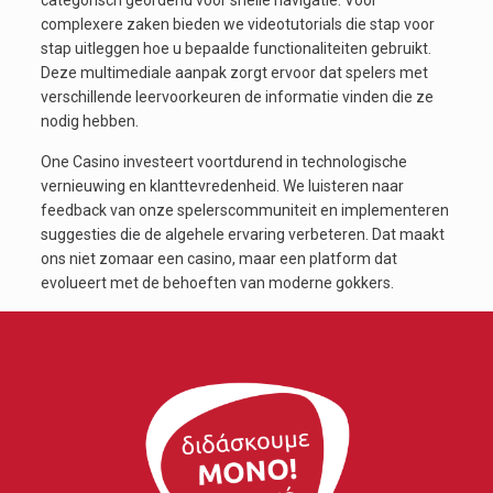
complexere zaken bieden we videotutorials die stap voor
stap uitleggen hoe u bepaalde functionaliteiten gebruikt.
Deze multimediale aanpak zorgt ervoor dat spelers met
verschillende leervoorkeuren de informatie vinden die ze
nodig hebben.
One Casino investeert voortdurend in technologische
vernieuwing en klanttevredenheid. We luisteren naar
feedback van onze spelerscommuni­teit en implementeren
suggesties die de algehele ervaring verbeteren. Dat maakt
ons niet zomaar een casino, maar een platform dat
evolueert met de behoeften van moderne gokkers.