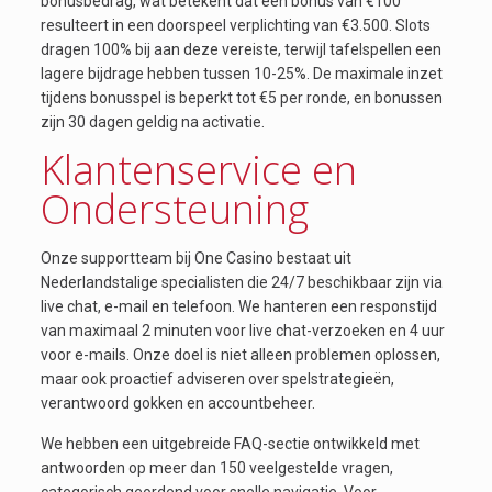
bonusbedrag, wat betekent dat een bonus van €100
resulteert in een doorspeel verplichting van €3.500. Slots
dragen 100% bij aan deze vereiste, terwijl tafelspellen een
lagere bijdrage hebben tussen 10-25%. De maximale inzet
tijdens bonusspel is beperkt tot €5 per ronde, en bonussen
zijn 30 dagen geldig na activatie.
Klantenservice en
Ondersteuning
Onze supportteam bij One Casino bestaat uit
Nederlandstalige specialisten die 24/7 beschikbaar zijn via
live chat, e-mail en telefoon. We hanteren een responstijd
van maximaal 2 minuten voor live chat-verzoeken en 4 uur
voor e-mails. Onze doel is niet alleen problemen oplossen,
maar ook proactief adviseren over spelstrategieën,
verantwoord gokken en accountbeheer.
We hebben een uitgebreide FAQ-sectie ontwikkeld met
antwoorden op meer dan 150 veelgestelde vragen,
categorisch geordend voor snelle navigatie. Voor