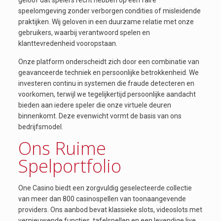
speelomgeving zonder verborgen condities of misleidende
praktijken. Wij geloven in een duurzame relatie met onze
gebruikers, waarbij verantwoord spelen en
klanttevredenheid vooropstaan.
Onze platform onderscheidt zich door een combinatie van
geavanceerde techniek en persoonlijke betrokkenheid. We
investeren continu in systemen die fraude detecteren en
voorkomen, terwijl we tegelijkertijd persoonlijke aandacht
bieden aan iedere speler die onze virtuele deuren
binnenkomt. Deze evenwicht vormt de basis van ons
bedrijfsmodel.
Ons Ruime
Spelportfolio
One Casino biedt een zorgvuldig geselecteerde collectie
van meer dan 800 casinospellen van toonaangevende
providers. Ons aanbod bevat klassieke slots, videoslots met
vernieuwende functies, tafelspellen en een levendige live