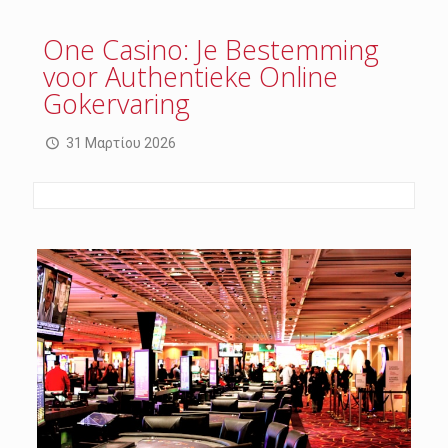
One Casino: Je Bestemming
voor Authentieke Online
Gokervaring
31 Μαρτίου 2026