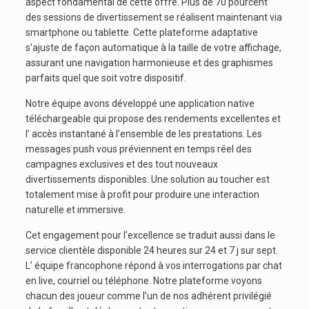
aspect fondamental de cette offre. Plus de 70 pourcent
des sessions de divertissement se réalisent maintenant via
smartphone ou tablette. Cette plateforme adaptative
s’ajuste de façon automatique à la taille de votre affichage,
assurant une navigation harmonieuse et des graphismes
parfaits quel que soit votre dispositif.
Notre équipe avons développé une application native
téléchargeable qui propose des rendements excellentes et
l’ accès instantané à l’ensemble de les prestations. Les
messages push vous préviennent en temps réel des
campagnes exclusives et des tout nouveaux
divertissements disponibles. Une solution au toucher est
totalement mise à profit pour produire une interaction
naturelle et immersive.
Cet engagement pour l’excellence se traduit aussi dans le
service clientèle disponible 24 heures sur 24 et 7 j sur sept.
L’ équipe francophone répond à vos interrogations par chat
en live, courriel ou téléphone. Notre plateforme voyons
chacun des joueur comme l’un de nos adhérent privilégié