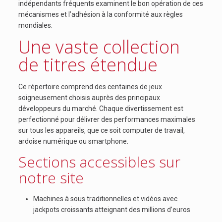
indépendants fréquents examinent le bon opération de ces
mécanismes et l’adhésion à la conformité aux règles
mondiales.
Une vaste collection
de titres étendue
Ce répertoire comprend des centaines de jeux
soigneusement choisis auprès des principaux
développeurs du marché. Chaque divertissement est
perfectionné pour délivrer des performances maximales
sur tous les appareils, que ce soit computer de travail,
ardoise numérique ou smartphone.
Sections accessibles sur
notre site
Machines à sous traditionnelles et vidéos avec
jackpots croissants atteignant des millions d’euros