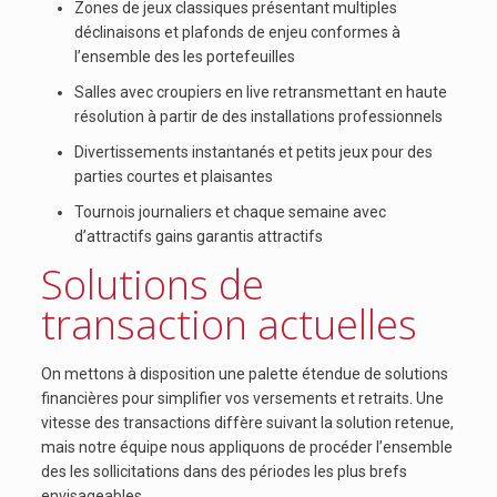
Zones de jeux classiques présentant multiples
déclinaisons et plafonds de enjeu conformes à
l’ensemble des les portefeuilles
Salles avec croupiers en live retransmettant en haute
résolution à partir de des installations professionnels
Divertissements instantanés et petits jeux pour des
parties courtes et plaisantes
Tournois journaliers et chaque semaine avec
d’attractifs gains garantis attractifs
Solutions de
transaction actuelles
On mettons à disposition une palette étendue de solutions
financières pour simplifier vos versements et retraits. Une
vitesse des transactions diffère suivant la solution retenue,
mais notre équipe nous appliquons de procéder l’ensemble
des les sollicitations dans des périodes les plus brefs
envisageables.