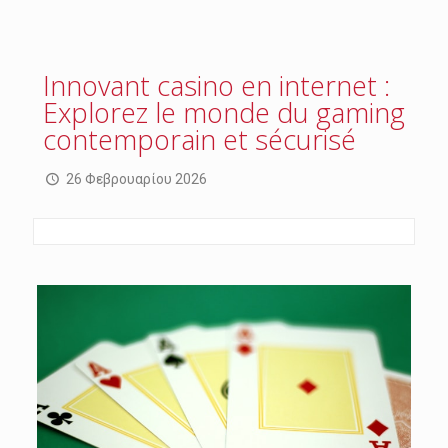
Innovant casino en internet :
Explorez le monde du gaming
contemporain et sécurisé
26 Φεβρουαρίου 2026