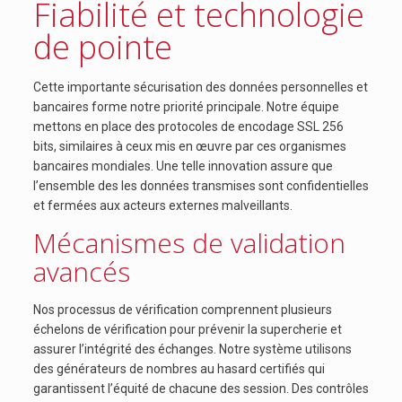
Fiabilité et technologie
de pointe
Cette importante sécurisation des données personnelles et
bancaires forme notre priorité principale. Notre équipe
mettons en place des protocoles de encodage SSL 256
bits, similaires à ceux mis en œuvre par ces organismes
bancaires mondiales. Une telle innovation assure que
l’ensemble des les données transmises sont confidentielles
et fermées aux acteurs externes malveillants.
Mécanismes de validation
avancés
Nos processus de vérification comprennent plusieurs
échelons de vérification pour prévenir la supercherie et
assurer l’intégrité des échanges. Notre système utilisons
des générateurs de nombres au hasard certifiés qui
garantissent l’équité de chacune des session. Des contrôles