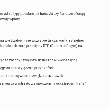
ośrednie typy podobne jak tuńczyki czy żarłacze oferują
 kwoty wpłaty.
u wystrzałów – nie wszystkie tarcza warty jest pełnej
olnościach mają przeciętny RTP (Return to Player) na
zędza zasoby i zwiększa skuteczność wielosesyjną.
tęgę strzału wyłącznie przy szefach.
rom i impulsywnemu zwiększaniu stawek.
 miejsca wystrzału z zwiększonym wskaźnikiem trafień.