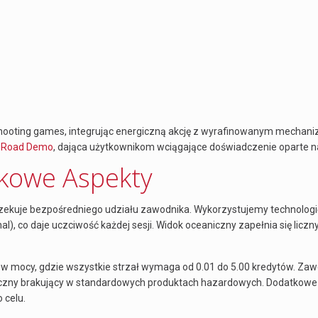
 shooting games, integrując energiczną akcję z wyrafinowanym mechaniz
h Road Demo
, dająca użytkownikom wciągające doświadczenie oparte n
tkowe Aspekty
oczekuje bezpośredniego udziału zawodnika. Wykorzystujemy technolo
nal), co daje uczciwość każdej sesji. Widok oceaniczny zapełnia się lic
ów mocy, gdzie wszystkie strzał wymaga od 0.01 do 5.00 kredytów. Za
zny brakujący w standardowych produktach hazardowych. Dodatkowe fu
 celu.