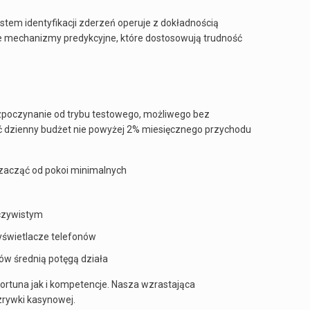
stem identyfikacji zderzeń operuje z dokładnością
że mechanizmy predykcyjne, które dostosowują trudność
zpoczynanie od trybu testowego, możliwego bez
ić dzienny budżet nie powyżej 2% miesięcznego przychodu
 zacząć od pokoi minimalnych
eczywistym
yświetlacze telefonów
w średnią potęgą działa
fortuna jak i kompetencje. Nasza wzrastająca
zrywki kasynowej.