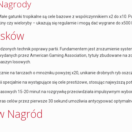
 Nagrody
 Małe gatunki tropikalne są cele bazowe z współczynnikiem x2 do x10. P
kiny czy wieloryby – ukazują się regularnie i mogą dać wygrane do x500
ysków
erdzonych technik poprawy partii. Fundamentem jest zrozumienie system
u wydanych przez American Gaming Association, tytuły zbudowane na zd
maszyn losowych.
znie na tarczach o mnożniku powyżej x20, unikanie drobnych ryb oszc
i specjalnie na występujące się cele prestiżowe, stosując najwyższą po
czasowych 15-20 minut na rozgrywkę przeciwdziała impulsywnym wybo
ras celów przez pierwsze 30 sekund umożliwia antycypować optymalne
w Nagród