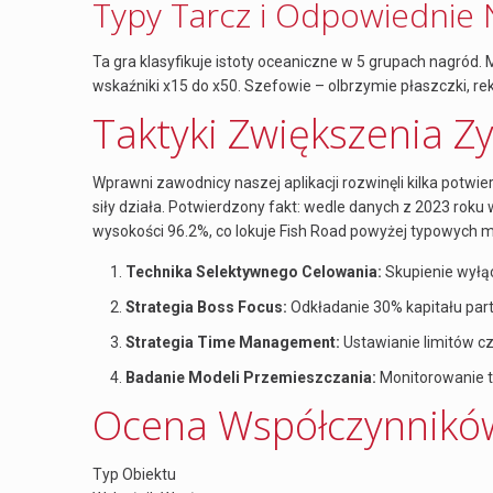
Typy Tarcz i Odpowiednie
Ta gra klasyfikuje istoty oceaniczne w 5 grupach nagród.
wskaźniki x15 do x50. Szefowie – olbrzymie płaszczki, re
Taktyki Zwiększenia Z
Wprawni zawodnicy naszej aplikacji rozwinęli kilka potwi
siły działa. Potwierdzony fakt: wedle danych z 2023 rok
wysokości 96.2%, co lokuje Fish Road powyżej typowych 
Technika Selektywnego Celowania:
Skupienie wyłąc
Strategia Boss Focus:
Odkładanie 30% kapitału parti
Strategia Time Management:
Ustawianie limitów 
Badanie Modeli Przemieszczania:
Monitorowanie t
Ocena Współczynnikó
Typ Obiektu