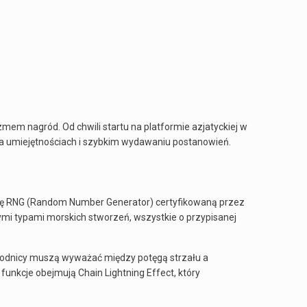
mem nagród. Od chwili startu na platformie azjatyckiej w
a umiejętnościach i szybkim wydawaniu postanowień.
gię RNG (Random Number Generator) certyfikowaną przez
znymi typami morskich stworzeń, wszystkie o przypisanej
wodnicy muszą wyważać między potęgą strzału a
nkcje obejmują Chain Lightning Effect, który