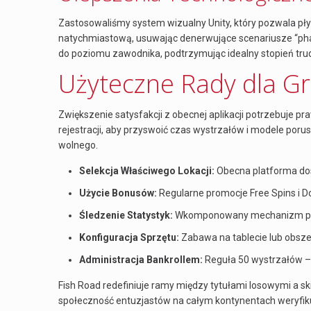
Zastosowaliśmy system wizualny Unity, który pozwala pły
natychmiastową, usuwając denerwujące scenariusze “phan
do poziomu zawodnika, podtrzymując idealny stopień tr
Użyteczne Rady dla G
Zwiększenie satysfakcji z obecnej aplikacji potrzebuj
rejestracji, aby przyswoić czas wystrzałów i modele po
wolnego.
Selekcja Właściwego Lokacji:
Obecna platforma dos
Użycie Bonusów:
Regularne promocje Free Spins i 
Śledzenie Statystyk:
Wkomponowany mechanizm partii
Konfiguracja Sprzętu:
Zabawa na tablecie lub obsz
Administracja Bankrollem:
Reguła 50 wystrzałów –
Fish Road redefiniuje ramy między tytułami losowymi a s
społeczność entuzjastów na całym kontynentach weryfikuje