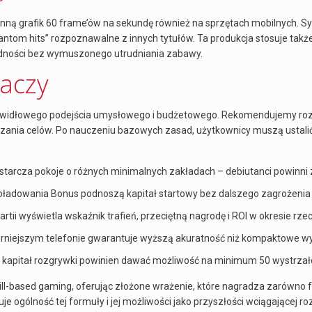
nną grafik 60 frame’ów na sekundę również na sprzętach mobilnych. Sy
tom hits” rozpoznawalne z innych tytułów. Ta produkcja stosuje tak
udności bez wymuszonego utrudniania zabawy.
raczy
e prawidłowego podejścia umysłowego i budżetowego. Rekomendujemy ro
ruszania celów. Po nauczeniu bazowych zasad, użytkownicy muszą ustal
tarcza pokoje o różnych minimalnych zakładach – debiutanci powinni
Doładowania Bonus podnoszą kapitał startowy bez dalszego zagrożenia
 wyświetla wskaźnik trafień, przeciętną nagrodę i ROI w okresie rz
erniejszym telefonie gwarantuje wyższą akuratność niż kompaktowe w
 kapitał rozgrywki powinien dawać możliwość na minimum 50 wystrzałó
kill-based gaming, oferując złożone wrażenie, które nagradza zarówno 
 ogólność tej formuły i jej możliwości jako przyszłości wciągającej ro