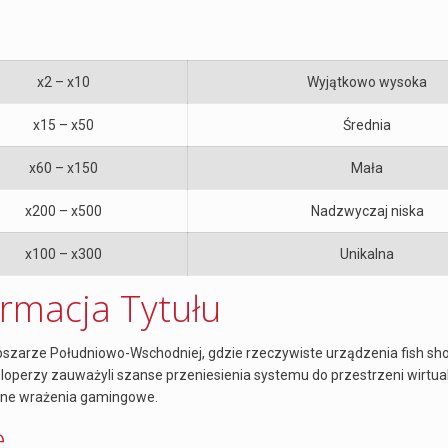
x2 – x10
Wyjątkowo wysoka
x15 – x50
Średnia
x60 – x150
Mała
x200 – x500
Nadzwyczaj niska
x100 – x300
Unikalna
rmacja Tytułu
obszarze Południowo-Wschodniej, gdzie rzeczywiste urządzenia fish sh
loperzy zauważyli szanse przeniesienia systemu do przestrzeni wirtua
wne wrażenia gamingowe.
e