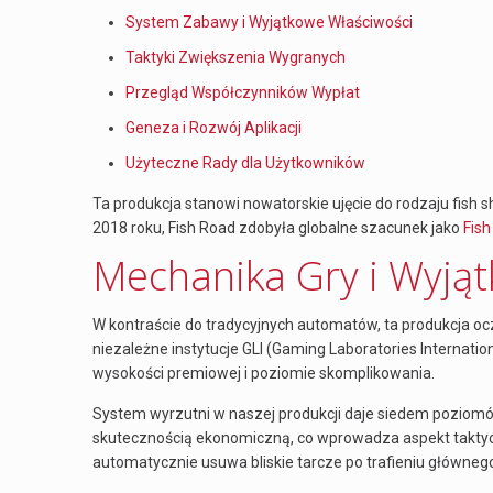
System Zabawy i Wyjątkowe Właściwości
Taktyki Zwiększenia Wygranych
Przegląd Współczynników Wypłat
Geneza i Rozwój Aplikacji
Użyteczne Rady dla Użytkowników
Ta produkcja stanowi nowatorskie ujęcie do rodzaju fish
2018 roku, Fish Road zdobyła globalne szacunek jako
Fis
Mechanika Gry i Wyją
W kontraście do tradycyjnych automatów, ta produkcja 
niezależne instytucje GLI (Gaming Laboratories Internatio
wysokości premiowej i poziomie skomplikowania.
System wyrzutni w naszej produkcji daje siedem poziom
skutecznością ekonomiczną, co wprowadza aspekt taktyc
automatycznie usuwa bliskie tarcze po trafieniu głównego