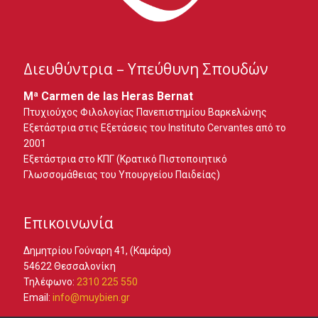
Διευθύντρια – Υπεύθυνη Σπουδών
Mª Carmen de las Heras Bernat
Πτυχιούχος Φιλολογίας Πανεπιστημίου Βαρκελώνης
Εξετάστρια στις Εξετάσεις του Instituto Cervantes από το
2001
Εξετάστρια στο ΚΠΓ (Κρατικό Πιστοποιητικό
Γλωσσομάθειας του Υπουργείου Παιδείας)
Επικοινωνία
Δημητρίου Γούναρη 41, (Καμάρα)
54622 Θεσσαλονίκη
Τηλέφωνο:
2310 225 550
Email:
info@muybien.gr