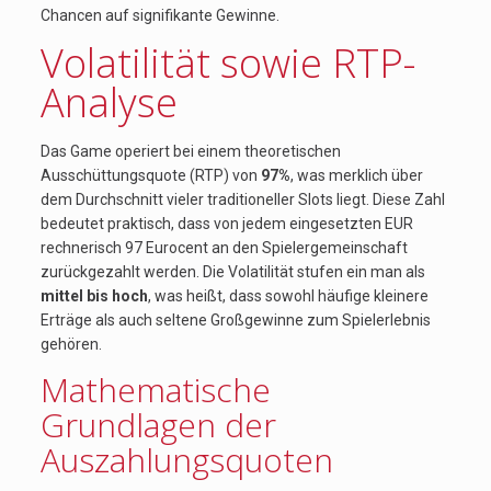
Chancen auf signifikante Gewinne.
Volatilität sowie RTP-
Analyse
Das Game operiert bei einem theoretischen
Ausschüttungsquote (RTP) von
97%
, was merklich über
dem Durchschnitt vieler traditioneller Slots liegt. Diese Zahl
bedeutet praktisch, dass von jedem eingesetzten EUR
rechnerisch 97 Eurocent an den Spielergemeinschaft
zurückgezahlt werden. Die Volatilität stufen ein man als
mittel bis hoch
, was heißt, dass sowohl häufige kleinere
Erträge als auch seltene Großgewinne zum Spielerlebnis
gehören.
Mathematische
Grundlagen der
Auszahlungsquoten