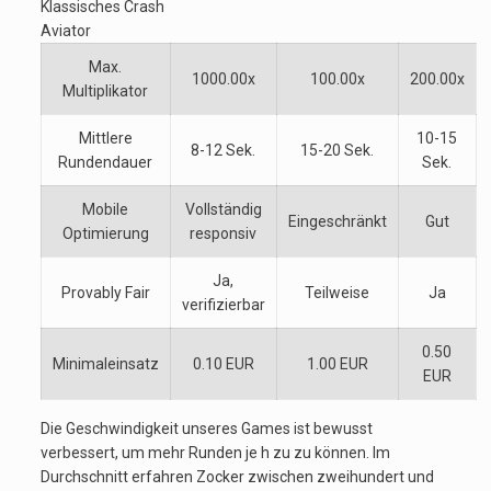
Klassisches Crash
Aviator
Max.
1000.00x
100.00x
200.00x
Multiplikator
Mittlere
10-15
8-12 Sek.
15-20 Sek.
Rundendauer
Sek.
Mobile
Vollständig
Eingeschränkt
Gut
Optimierung
responsiv
Ja,
Provably Fair
Teilweise
Ja
verifizierbar
0.50
Minimaleinsatz
0.10 EUR
1.00 EUR
EUR
Die Geschwindigkeit unseres Games ist bewusst
verbessert, um mehr Runden je h zu zu können. Im
Durchschnitt erfahren Zocker zwischen zweihundert und