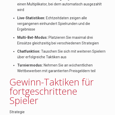
einen Multiplikator, bei dem automatisch ausgezahlt
wird
Live-Statistiken:
Echtzeitdaten zeigen alle
vergangenen einhundert Spielrunden und die
Ergebnisse
Multi-Bet-Modus:
Platzieren Sie maximal drei
Einsätze gleichzeitig bei verschiedenen Strategien
Chatfunktion:
Tauschen Sie sich mit weiteren Spielern
über erfolgreiche Taktiken aus
Turniermodus:
Nehmen Sie an wöchentlichen
Wettbewerben mit garantierten Preisgeldern teil
Gewinn-Taktiken für
fortgeschrittene
Spieler
Strategie