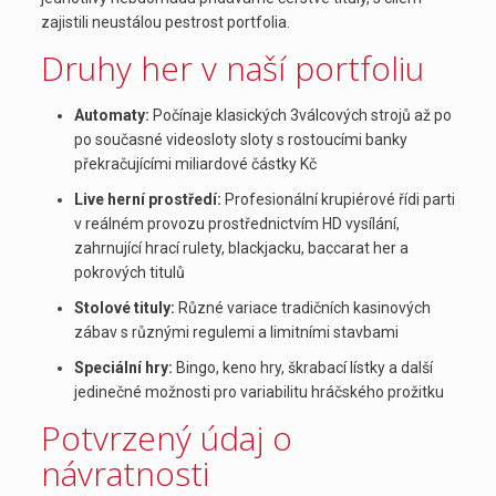
zajistili neustálou pestrost portfolia.
Druhy her v naší portfoliu
Automaty:
Počínaje klasických 3válcových strojů až po
po současné videosloty sloty s rostoucími banky
překračujícími miliardové částky Kč
Live herní prostředí:
Profesionální krupiérové řídi parti
v reálném provozu prostřednictvím HD vysílání,
zahrnující hrací rulety, blackjacku, baccarat her a
pokrových titulů
Stolové tituly:
Různé variace tradičních kasinových
zábav s různými regulemi a limitními stavbami
Speciální hry:
Bingo, keno hry, škrabací lístky a další
jedinečné možnosti pro variabilitu hráčského prožitku
Potvrzený údaj o
návratnosti