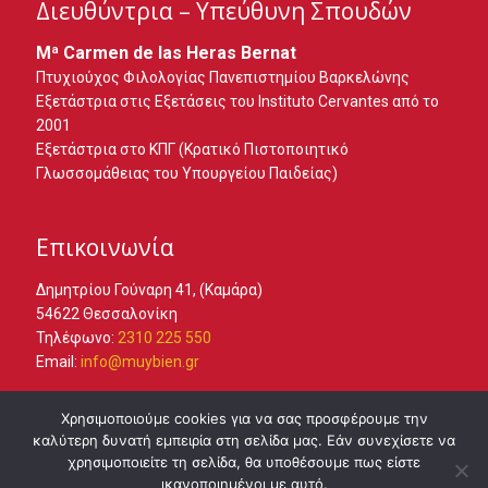
Διευθύντρια – Υπεύθυνη Σπουδών
Mª Carmen de las Heras Bernat
Πτυχιούχος Φιλολογίας Πανεπιστημίου Βαρκελώνης
Εξετάστρια στις Εξετάσεις του Instituto Cervantes από το
2001
Εξετάστρια στο ΚΠΓ (Κρατικό Πιστοποιητικό
Γλωσσομάθειας του Υπουργείου Παιδείας)
Επικοινωνία
Δημητρίου Γούναρη 41, (Καμάρα)
54622 Θεσσαλονίκη
Τηλέφωνο:
2310 225 550
Email:
info@muybien.gr
Επισκεφθείτε μας στο
facebook
Χρησιμοποιούμε cookies για να σας προσφέρουμε την
καλύτερη δυνατή εμπειρία στη σελίδα μας. Εάν συνεχίσετε να
χρησιμοποιείτε τη σελίδα, θα υποθέσουμε πως είστε
ικανοποιημένοι με αυτό.